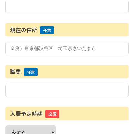
現在の住所
任意
職業
任意
入居予定時期
必須