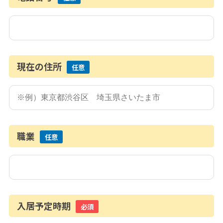
現在の住所
任意
職業
任意
入居予定時期
必須