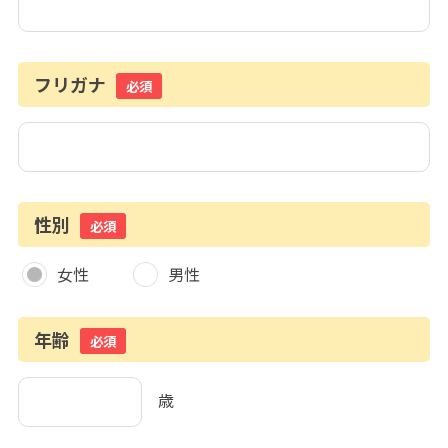
フリガナ
必須
性別
必須
女性
男性
年齢
必須
歳