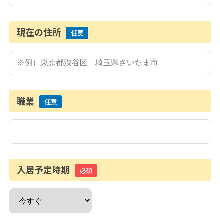
現在の住所
任意
職業
任意
入居予定時期
必須