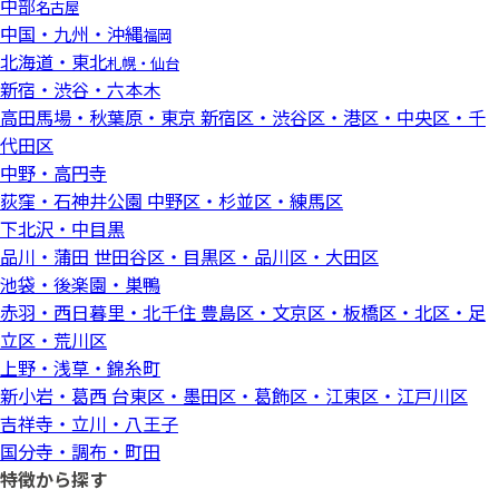
中部
名古屋
中国・九州・沖縄
福岡
北海道・東北
札幌・仙台
新宿・渋谷・六本木
高田馬場・秋葉原・東京
新宿区・渋谷区・港区・中央区・千
代田区
中野・高円寺
荻窪・石神井公園
中野区・杉並区・練馬区
下北沢・中目黒
品川・蒲田
世田谷区・目黒区・品川区・大田区
池袋・後楽園・巣鴨
赤羽・西日暮里・北千住
豊島区・文京区・板橋区・北区・足
立区・荒川区
上野・浅草・錦糸町
新小岩・葛西
台東区・墨田区・葛飾区・江東区・江戸川区
吉祥寺・立川・八王子
国分寺・調布・町田
特徴から探す