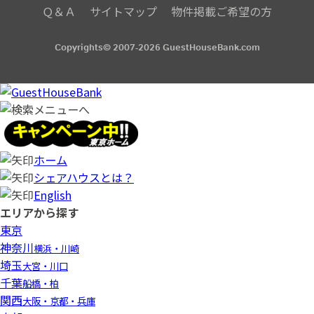
Ｑ＆Ａ
サイトマップ
物件掲載ご希望の方
Copyrights© 2007-2026 GuestHouseBank.com
ホーム
シェアハウスとは？
English
エリアから探す
東京
神奈川
横浜・川崎
埼玉
大宮・川口
千葉
船橋・柏
関西
大阪・京都・兵庫