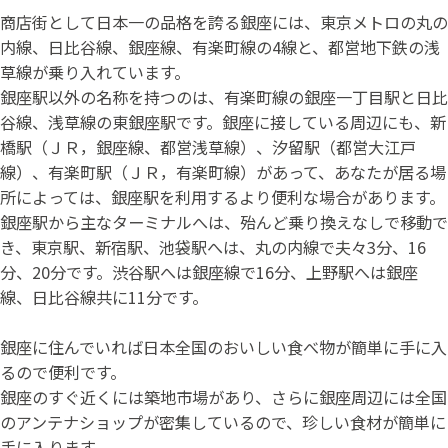
商店街として日本一の品格を誇る銀座には、東京メトロの丸の
内線、日比谷線、銀座線、有楽町線の4線と、都営地下鉄の浅
草線が乗り入れています。
銀座駅以外の名称を持つのは、有楽町線の銀座一丁目駅と日比
谷線、浅草線の東銀座駅です。銀座に接している周辺にも、新
橋駅（ＪＲ，銀座線、都営浅草線）、汐留駅（都営大江戸
線）、有楽町駅（ＪＲ，有楽町線）があって、あなたが居る場
所によっては、銀座駅を利用するより便利な場合があります。
銀座駅から主なターミナルへは、殆んど乗り換えなしで移動で
き、東京駅、新宿駅、池袋駅へは、丸の内線で夫々3分、16
分、20分です。渋谷駅へは銀座線で16分、上野駅へは銀座
線、日比谷線共に11分です。
銀座に住んでいれば日本全国のおいしい食べ物が簡単に手に入
るので便利です。
銀座のすぐ近くには築地市場があり、さらに銀座周辺には全国
のアンテナショップが密集しているので、珍しい食材が簡単に
手に入ります。