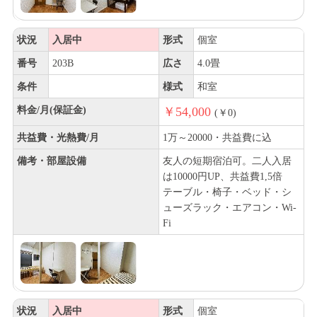
状況
入居中
形式
個室
番号
203B
広さ
4.0畳
条件
様式
和室
料金/月(保証金)
￥54,000
(￥0)
共益費・光熱費/月
1万～20000・共益費に込
備考・部屋設備
友人の短期宿泊可。二人入居
は10000円UP、共益費1,5倍
テーブル・椅子・ベッド・シ
ューズラック・エアコン・Wi-
Fi
状況
入居中
形式
個室