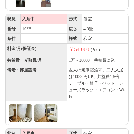
状況
入居中
形式
個室
番号
103B
広さ
4.0畳
条件
様式
和室
料金/月(保証金)
￥54,000
(￥0)
共益費・光熱費/月
1万～20000・共益費に込
備考・部屋設備
友人の短期宿泊可。二人入居
は10000円UP、共益費1,5倍
テーブル・椅子・ベッド・シ
ューズラック・エアコン・Wi-
Fi
状況
入居中
形式
個室