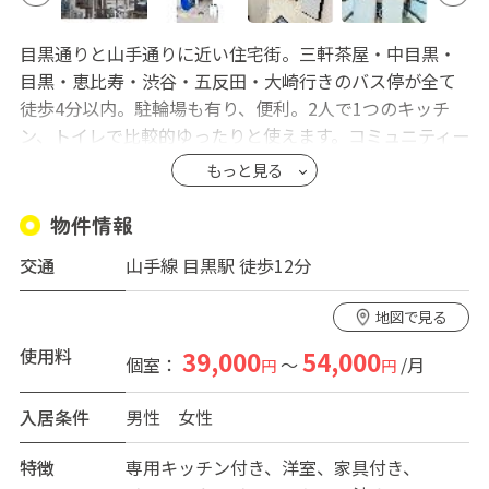
目黒通りと山手通りに近い住宅街。三軒茶屋・中目黒・
目黒・恵比寿・渋谷・五反田・大崎行きのバス停が全て
徒歩4分以内。駐輪場も有り、便利。2人で1つのキッチ
ン、トイレで比較的ゆったりと使えます。コミュニティー
スペースも有り5・6人での談笑も可。管理人常駐で安
もっと見る
心。
物件情報
交通
山手線 目黒駅 徒歩12分
地図で見る
使用料
39,000
54,000
個室：
～
/月
円
円
入居条件
男性
女性
特徴
専用キッチン付き
洋室
家具付き