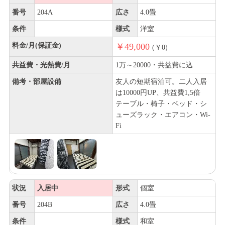
番号
204A
広さ
4.0畳
条件
様式
洋室
料金/月(保証金)
￥49,000
(￥0)
共益費・光熱費/月
1万～20000・共益費に込
備考・部屋設備
友人の短期宿泊可。二人入居
は10000円UP、共益費1,5倍
テーブル・椅子・ベッド・シ
ューズラック・エアコン・Wi-
Fi
状況
入居中
形式
個室
番号
204B
広さ
4.0畳
条件
様式
和室