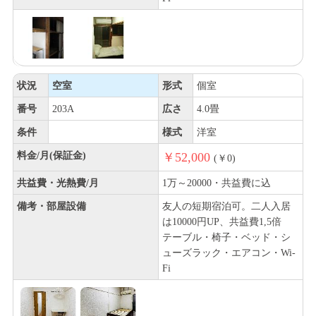
状況
空室
形式
個室
番号
203A
広さ
4.0畳
条件
様式
洋室
料金/月(保証金)
￥52,000
(￥0)
共益費・光熱費/月
1万～20000・共益費に込
備考・部屋設備
友人の短期宿泊可。二人入居
は10000円UP、共益費1,5倍
テーブル・椅子・ベッド・シ
ューズラック・エアコン・Wi-
Fi