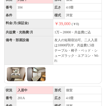
番号
104
広さ
4.0畳
条件
様式
洋室
料金/月(保証金)
￥39,000
(￥0)
共益費・光熱費/月
1万～20000・共益費に込
備考・部屋設備
友人の短期宿泊可。二人入居
は10000円UP、共益費1,5倍
テーブル・椅子・ベッド・シ
ューズラック・エアコン・Wi-
Fi
状況
入居中
形式
個室
番号
201A
広さ
4.0畳
条件
様式
洋室