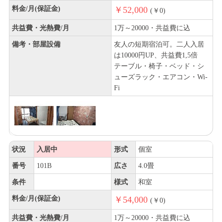
料金/月(保証金)
￥52,000
(￥0)
共益費・光熱費/月
1万～20000・共益費に込
備考・部屋設備
友人の短期宿泊可。二人入居
は10000円UP、共益費1,5倍
テーブル・椅子・ベッド・シ
ューズラック・エアコン・Wi-
Fi
状況
入居中
形式
個室
番号
101B
広さ
4.0畳
条件
様式
和室
料金/月(保証金)
￥54,000
(￥0)
共益費・光熱費/月
1万～20000・共益費に込