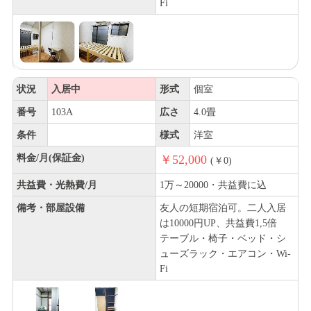
Fi
状況
入居中
形式
個室
番号
103A
広さ
4.0畳
条件
様式
洋室
料金/月(保証金)
￥52,000
(￥0)
共益費・光熱費/月
1万～20000・共益費に込
備考・部屋設備
友人の短期宿泊可。二人入居
は10000円UP、共益費1,5倍
テーブル・椅子・ベッド・シ
ューズラック・エアコン・Wi-
Fi