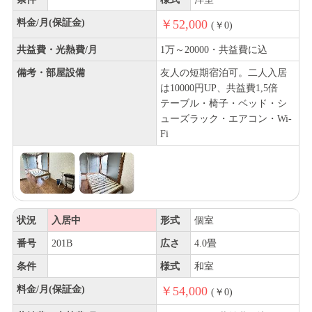
料金/月(保証金)
￥52,000
(￥0)
共益費・光熱費/月
1万～20000・共益費に込
備考・部屋設備
友人の短期宿泊可。二人入居
は10000円UP、共益費1,5倍
テーブル・椅子・ベッド・シ
ューズラック・エアコン・Wi-
Fi
状況
入居中
形式
個室
番号
201B
広さ
4.0畳
条件
様式
和室
料金/月(保証金)
￥54,000
(￥0)