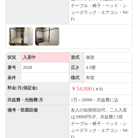
テーブル・椅子・ベッド・シ
ューズラック・エアコン・Wi-
Fi
状況
入居中
形式
個室
番号
202B
広さ
4.0畳
条件
様式
和室
料金/月(保証金)
￥54,000
(￥0)
共益費・光熱費/月
1万～20000・共益費に込
備考・部屋設備
友人の短期宿泊可。二人入居
は10000円UP、共益費1,5倍
テーブル・椅子・ベッド・シ
ューズラック・エアコン・Wi-
Fi