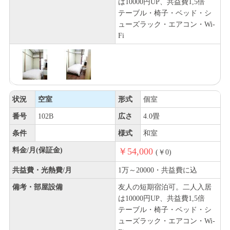
は10000円UP、共益費1,5倍
テーブル・椅子・ベッド・シ
ューズラック・エアコン・Wi-
Fi
状況
空室
形式
個室
番号
102B
広さ
4.0畳
条件
様式
和室
料金/月(保証金)
￥54,000
(￥0)
共益費・光熱費/月
1万～20000・共益費に込
備考・部屋設備
友人の短期宿泊可。二人入居
は10000円UP、共益費1,5倍
テーブル・椅子・ベッド・シ
ューズラック・エアコン・Wi-