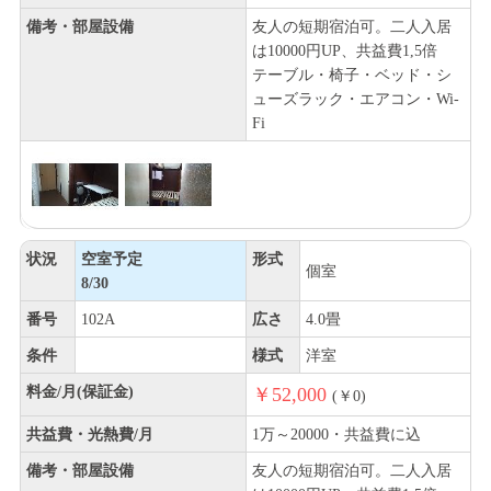
備考・部屋設備
友人の短期宿泊可。二人入居
は10000円UP、共益費1,5倍
テーブル・椅子・ベッド・シ
ューズラック・エアコン・Wi-
Fi
状況
空室予定
形式
個室
8/30
番号
102A
広さ
4.0畳
条件
様式
洋室
料金/月(保証金)
￥52,000
(￥0)
共益費・光熱費/月
1万～20000・共益費に込
備考・部屋設備
友人の短期宿泊可。二人入居