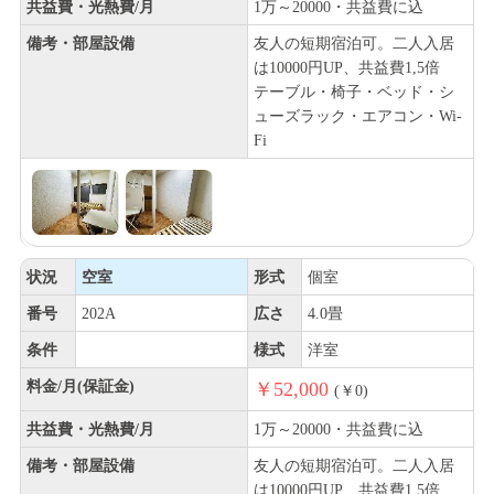
共益費・光熱費/月
1万～20000・共益費に込
備考・部屋設備
友人の短期宿泊可。二人入居
は10000円UP、共益費1,5倍
テーブル・椅子・ベッド・シ
ューズラック・エアコン・Wi-
Fi
状況
空室
形式
個室
番号
202A
広さ
4.0畳
条件
様式
洋室
料金/月(保証金)
￥52,000
(￥0)
共益費・光熱費/月
1万～20000・共益費に込
備考・部屋設備
友人の短期宿泊可。二人入居
は10000円UP、共益費1,5倍