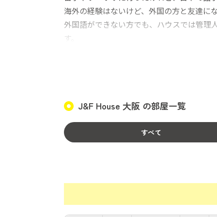
海外の経験はないけど、外国の方と友達に
外国語ができない方でも、ハウスでは管理
す。
広々としたリビリングルームにはFree Wifi
プライベートを重視した個室や、リーズナ
他の方々との交流も盛んに行う事ができま
J&F House 大阪 の部屋一覧
一番近くのコンビニまではなんと徒歩30 秒
大型スーパーやドラッグストアも近く徒歩
すべて
少しでも興味を持たれた方は、是非一度内
質問等ございましたら、些細な事でも遠慮
お問い合わせ、心よりお待ちしております
リモート内覧も対応させて頂いております