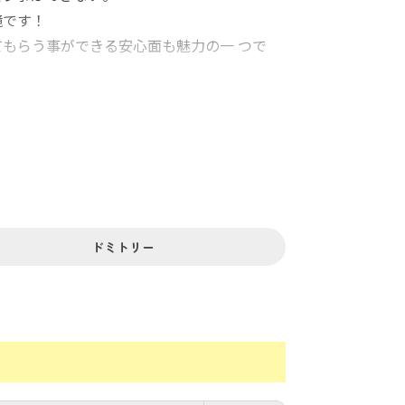
境です！
もらう事ができる安心面も魅力の一 つで
等もたくさん！
ったの徒歩６分。
ドミトリー