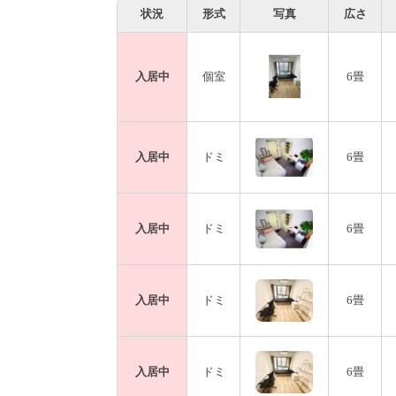
状況
形式
写真
広さ
※初期費用及びその他費用
入居費：30,000円(全額償却)
再契約手数料3000円+税
入居中
個室
6畳
入居するにあたり、弊社指定の保証会社の
入居中
ドミ
6畳
入居中
ドミ
6畳
入居中
ドミ
6畳
入居中
ドミ
6畳