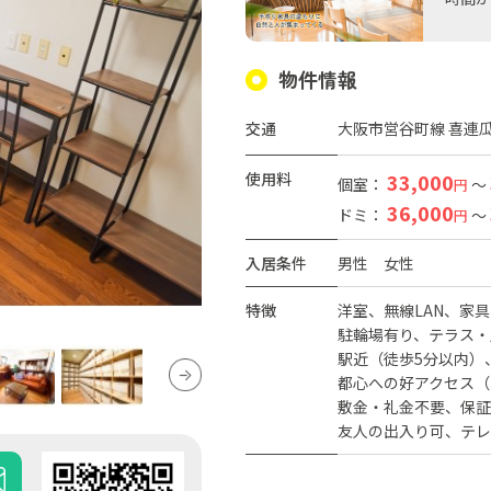
物件情報
交通
大阪市営谷町線 喜連瓜
使用料
33,000
個室：
～
円
36,000
ドミ：
～
円
入居条件
男性
女性
特徴
洋室
無線LAN
家具
駐輪場有り
テラス・
駅近（徒歩5分以内）
都心への好アクセス（
敷金・礼金不要
保証
友人の出入り可
テレ