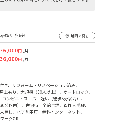
破駅 徒歩6分
地図で見る
36,000
/月
円
36,000
/月
円
付き
リフォーム・リノベーション済み
屋上有り
大規模（20人以上）
オートロック
コンビニ・スーパー近い（徒歩5分以内）
30分以内）
住宅街
全館禁煙
管理人常駐
人無し
ペア利用可
無料インターネット
ワークOK