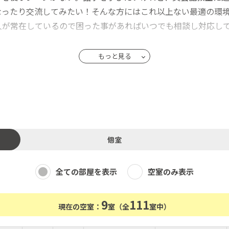
なったり交流してみたい！そんな方にはこれ以上ない最適の環
人が常在しているので困った事があればいつでも相談し対応して
もっと見る
も 完備。
ブルな価格帯のドミトリーもある一方で、パーティやイベント
す。立地も◎最寄駅の大阪地下鉄谷町線の喜連瓜破駅まではた
という近さ！
圏内で、飲食店も豊富にあります！
個室
覧にお越しください。
なくお尋ねください。
全ての部屋を表示
空室のみ表示
。
9
111
現在の空室：
室（全
室中）
ので、お気軽にお問い合わせください。