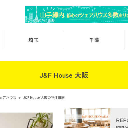
埼玉
千葉
J&F House 大阪
ェアハウス
>
J&F House 大阪の物件情報
REP
時間が