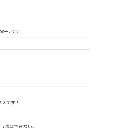
電子レンジ
室
ウスです！
通う事はできない。