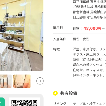
都営浅草線 東日本橋駅
JR総武快速線 馬喰町
都営新宿線 馬喰横山駅
日比谷線 小伝馬町駅 
使用料
48,000
個室：
～
円
入居条件
男性
女性
特徴
洋室
家具付き
リフ
テラス・屋上有り
大
駅近（徒歩5分以内）
都心への好アクセス（
住宅街
オフィス街
無料インターネット
共有設備
リビング
テーブル・椅子・エア