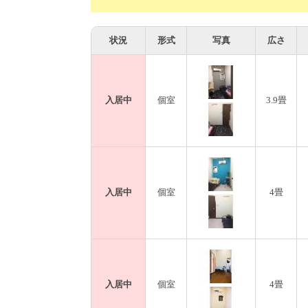
状況
形式
写真
広さ
入居中
個室
3.9畳
入居中
個室
4畳
入居中
個室
4畳