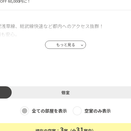
F 60,000円に！
営浅草線、総武線快速など都内へのアクセス抜群！
面も安心。
もっと見る
個室
全ての部屋を表示
空室のみ表示
3
31
現在の空室：
室（全
室中）