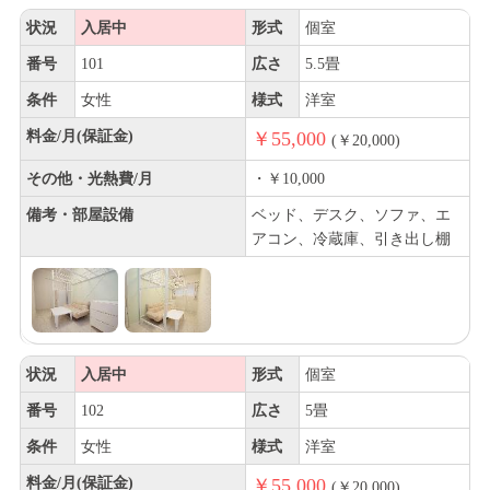
状況
入居中
形式
個室
番号
101
広さ
5.5畳
条件
女性
様式
洋室
料金/月(保証金)
￥55,000
(￥20,000)
その他・光熱費/月
・￥10,000
備考・部屋設備
ベッド、デスク、ソファ、エ
アコン、冷蔵庫、引き出し棚
状況
入居中
形式
個室
番号
102
広さ
5畳
条件
女性
様式
洋室
料金/月(保証金)
￥55,000
(￥20,000)