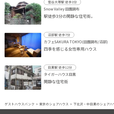
雪谷大塚駅 徒歩3分
Snow Valley 田園調布
駅徒歩3分の閑静な住宅街。
沼部駅 徒歩7分
カフェSAKURA TOKYO(田園調布/沼部)
四季を感じる女性専用ハウス
目黒駅 徒歩12分
タイガーハウス目黒
閑静な住宅街
ゲストハウスバンク
>
東京のシェアハウス
>
下北沢・中目黒のシェアハ