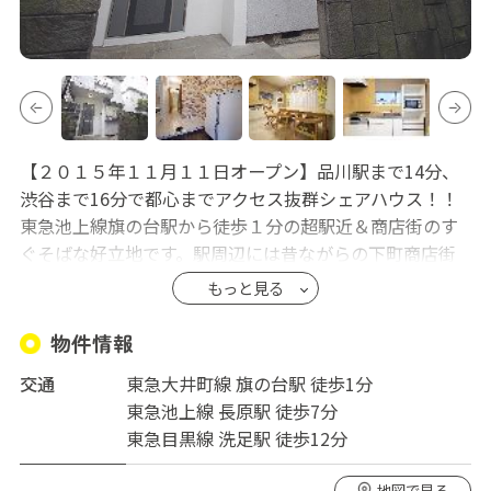
【２０１５年１１月１１日オープン】品川駅まで14分、
渋谷まで16分で都心までアクセス抜群シェアハウス！！
東急池上線旗の台駅から徒歩１分の超駅近＆商店街のす
ぐそばな好立地です。駅周辺には昔ながらの下町商店街
があり、飲食店も色々あります。フルリフォームなので
もっと見る
ハウスでの生活も快適です。旗の台で便利な生活を送っ
てみませんか？是非、一度見に来てください！
物件情報
交通
東急大井町線 旗の台駅 徒歩1分
東急池上線 長原駅 徒歩7分
東急目黒線 洗足駅 徒歩12分
地図で見る