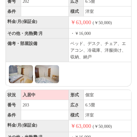
番号
202
広さ
6.5畳
条件
様式
洋室
料金/月(保証金)
￥63,000
(￥50,000)
その他・光熱費/月
・￥16,000
備考・部屋設備
ベッド、デスク、チェア、エ
アコン、冷蔵庫、洋服掛け、
収納、納戸
状況
入居中
形式
個室
番号
203
広さ
6.5畳
条件
様式
洋室
料金/月(保証金)
￥63,000
(￥50,000)