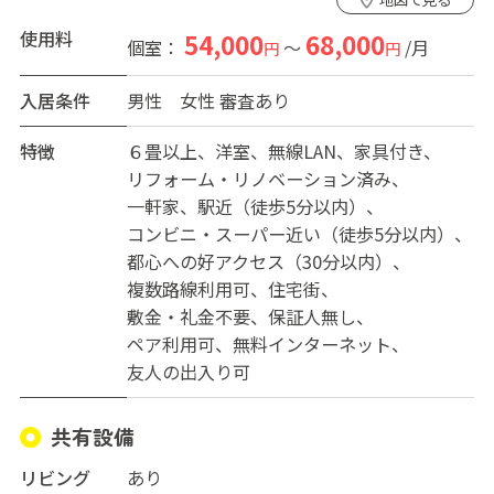
使用料
54,000
68,000
個室：
～
/月
円
円
入居条件
男性
女性
審査あり
特徴
６畳以上
洋室
無線LAN
家具付き
リフォーム・リノベーション済み
一軒家
駅近（徒歩5分以内）
コンビニ・スーパー近い（徒歩5分以内）
都心への好アクセス（30分以内）
複数路線利用可
住宅街
敷金・礼金不要
保証人無し
ペア利用可
無料インターネット
友人の出入り可
共有設備
リビング
あり