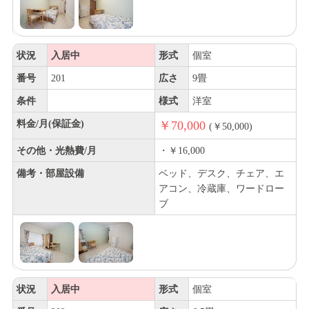
状況
入居中
形式
個室
番号
201
広さ
9畳
条件
様式
洋室
料金/月(保証金)
￥70,000
(￥50,000)
その他・光熱費/月
・￥16,000
備考・部屋設備
ベッド、デスク、チェア、エ
アコン、冷蔵庫、ワードロー
ブ
状況
入居中
形式
個室