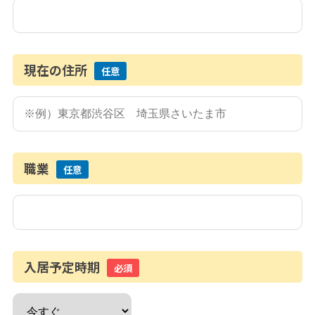
現在の住所
任意
職業
任意
入居予定時期
必須