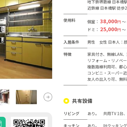
地下鉄堺筋線 日本橋駅
近鉄線 日本橋駅 徒歩
使用料
38,000
個室：
～
円
25,000
ドミ：
～
円
入居条件
男性
女性
日本人：
特徴
家具付き
無線LAN
リフォーム・リノベー
複数路線利用可
都心
コンビニ・スーパー近
友人の出入り可
無料
共有設備
リビング
あり。 共用TV 1台
キッチン
あり。 IHクッキン