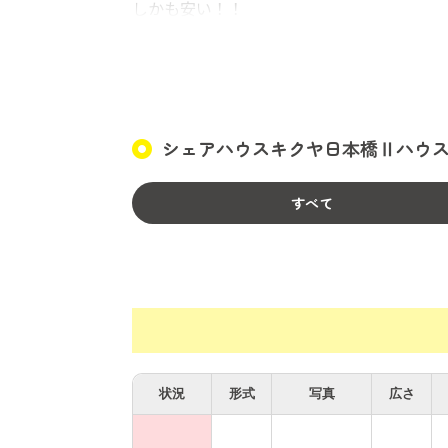
しかも安い！！
大阪を楽しむなら、是非 「日本橋ハウス
★交通★
難波エリアまで徒歩圏内。
シェアハウスキクヤ日本橋Ⅱハウス
★周辺情報★
コンビニ多数・スーパー多数・飲食店多数・
すべて
道頓堀・黒門市場・日本橋電器街・道具屋
状況
形式
写真
広さ