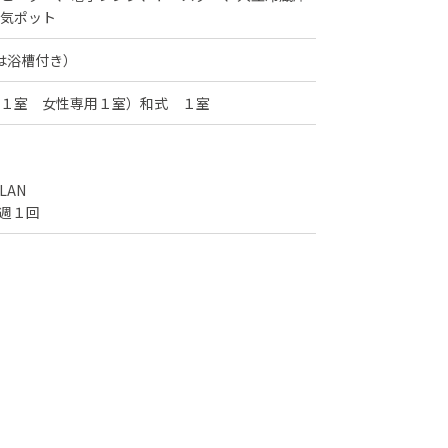
気ポット
室は浴槽付き）
１室 女性専用１室）和式 １室
LAN
週１回