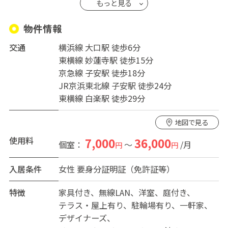
もっと見る
★当ハウスは一部屋あたりお一人様のみの完全個室型で
す。
物件情報
★共用設備はすべて嬉しい完全無料制！
交通
横浜線 大口駅 徒歩6分
★共用ＰＣに無線ＬＡＮを設置してます。
東横線 妙蓮寺駅 徒歩15分
★各部屋に液晶ＴＶ、布団一式、布団カバー、ベッド、
京急線 子安駅 徒歩18分
照明、デスク、火災警報器等完備。
JR京浜東北線 子安駅 徒歩24分
★共用部に掃除道具一式、調理器具、調理家電、食器等
東横線 白楽駅 徒歩29分
完備。
地図で見る
使用料
7,000
36,000
個室：
～
/月
円
円
入居条件
女性
要身分証明証（免許証等）
特徴
家具付き
無線LAN
洋室
庭付き
テラス・屋上有り
駐輪場有り
一軒家
デザイナーズ