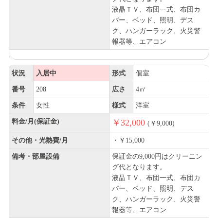
液晶ＴＶ、布団一式、布団カ
バー、ベッド、照明、デス
ク、ハンガーラック、火災警
報器等、エアコン
状況
入居中
形式
個室
番号
208
広さ
4㎡
条件
女性
様式
洋室
料金/月(保証金)
￥32,000
(￥9,000)
その他・光熱費/月
・￥15,000
備考・部屋設備
保証金の9,000円はクリーニン
グ代となります。
液晶ＴＶ、布団一式、布団カ
バー、ベッド、照明、デス
ク、ハンガーラック、火災警
報器等、エアコン