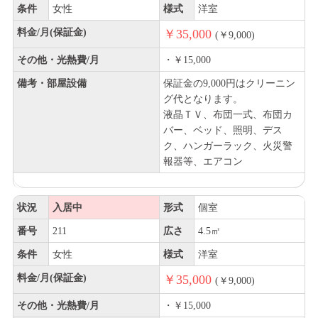
条件
女性
様式
洋室
料金/月(保証金)
￥35,000
(￥9,000)
その他・光熱費/月
・￥15,000
備考・部屋設備
保証金の9,000円はクリーニン
グ代となります。
液晶ＴＶ、布団一式、布団カ
バー、ベッド、照明、デス
ク、ハンガーラック、火災警
報器等、エアコン
状況
入居中
形式
個室
番号
211
広さ
4.5㎡
条件
女性
様式
洋室
料金/月(保証金)
￥35,000
(￥9,000)
その他・光熱費/月
・￥15,000