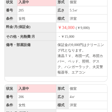
状況
入居中
形式
個室
番号
205
広さ
5.5㎡
条件
女性
様式
洋室
料金/月(保証金)
￥34,000
(￥9,000)
その他・光熱費/月
・￥15,000
備考・部屋設備
保証金の9,000円はクリーニン
グ代となります。
液晶ＴＶ、布団一式、布団カ
バー、ベッド、照明、デス
ク、ハンガーラック、火災警
報器等、エアコン
状況
入居中
形式
個室
番号
206
広さ
4㎡
条件
女性
様式
洋室