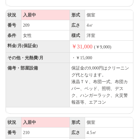
状況
入居中
形式
個室
番号
209
広さ
4㎡
条件
女性
様式
洋室
料金/月(保証金)
￥31,000
(￥9,000)
その他・光熱費/月
・￥15,000
備考・部屋設備
保証金の9,000円はクリーニン
グ代となります。
液晶ＴＶ、布団一式、布団カ
バー、ベッド、照明、デス
ク、ハンガーラック、火災警
報器等、エアコン
状況
入居中
形式
個室
番号
210
広さ
4.5㎡