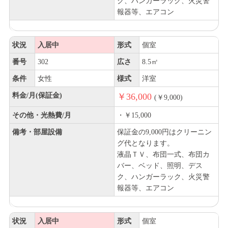
ク、ハンガーラック、火災警
報器等、エアコン
状況
入居中
形式
個室
番号
302
広さ
8.5㎡
条件
女性
様式
洋室
料金/月(保証金)
￥36,000
(￥9,000)
その他・光熱費/月
・￥15,000
備考・部屋設備
保証金の9,000円はクリーニン
グ代となります。
液晶ＴＶ、布団一式、布団カ
バー、ベッド、照明、デス
ク、ハンガーラック、火災警
報器等、エアコン
状況
入居中
形式
個室