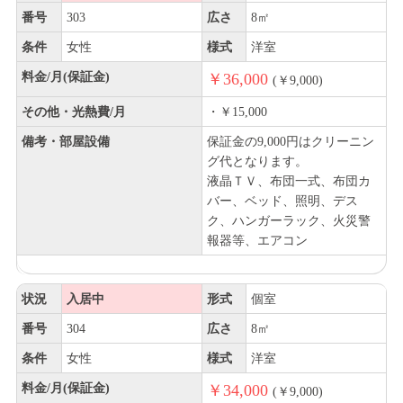
番号
303
広さ
8㎡
条件
女性
様式
洋室
料金/月(保証金)
￥36,000
(￥9,000)
その他・光熱費/月
・￥15,000
備考・部屋設備
保証金の9,000円はクリーニン
グ代となります。
液晶ＴＶ、布団一式、布団カ
バー、ベッド、照明、デス
ク、ハンガーラック、火災警
報器等、エアコン
状況
入居中
形式
個室
番号
304
広さ
8㎡
条件
女性
様式
洋室
料金/月(保証金)
￥34,000
(￥9,000)