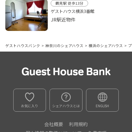
鶴見駅 徒歩13分
ゲストハウス横浜3番館
JR駅近物件
ゲストハウスバンク
>
神奈川のシェアハウス
>
横浜のシェアハウス
>
プ
お気に入り
シェアハウスとは
ENGLISH
会社概要
利用規約