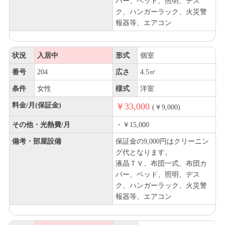
バー、ベッド、照明、デス
ク、ハンガーラック、火災警
報器等、エアコン
状況
入居中
形式
個室
番号
204
広さ
4.5㎡
条件
女性
様式
洋室
料金/月(保証金)
￥33,000
(￥9,000)
その他・光熱費/月
・￥15,000
備考・部屋設備
保証金の9,000円はクリーニン
グ代となります。
液晶ＴＶ、布団一式、布団カ
バー、ベッド、照明、デス
ク、ハンガーラック、火災警
報器等、エアコン