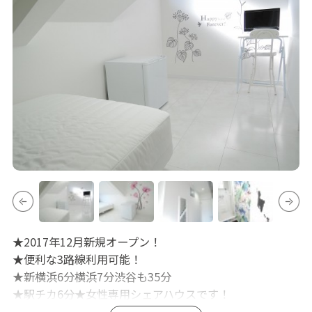
★2017年12月新規オープン！
★便利な3路線利用可能！
★新横浜6分横浜7分渋谷も35分
★駅チカ6分★女性専用シェアハウスです！
★買物に便利！スーパー、コンビニ1分圏内