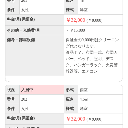
番号
201
広さ
4㎡
条件
女性
様式
洋室
料金/月(保証金)
￥32,000
(￥9,000)
その他・光熱費/月
・￥15,000
備考・部屋設備
保証金の9,000円はクリーニン
グ代となります。
液晶ＴＶ、布団一式、布団カ
バー、ベッド、照明、デス
ク、ハンガーラック、火災警
報器等、エアコン
状況
入居中
形式
個室
番号
202
広さ
4.5㎡
条件
女性
様式
洋室
料金/月(保証金)
￥32,000
(￥9,000)