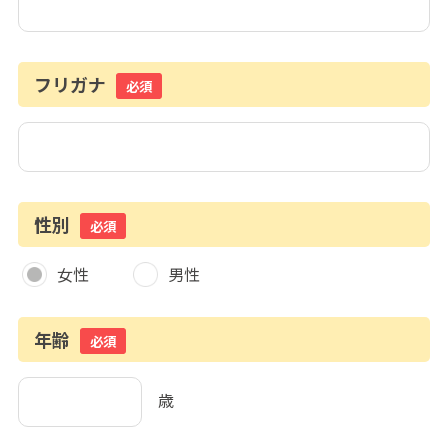
フリガナ
必須
性別
必須
女性
男性
年齢
必須
歳