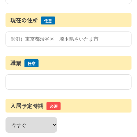
現在の住所
任意
職業
任意
入居予定時期
必須