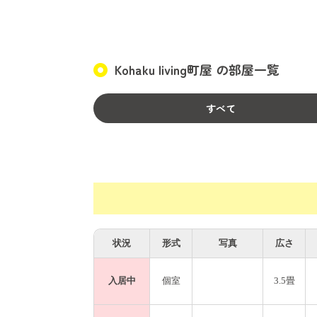
・全部屋にエアコン備え付け
・ベッド付（折り畳み可能）
・間取 3.5〜5.5畳
Kohaku living町屋 の部屋一覧
・2面採光のお部屋あり
・クローゼット付のお部屋あり
・2名入居可能なお部屋あり
すべて
【設備案内】
・洗濯機3台（乾燥機能付きあり。もちろん
・独立洗面台2台
・共用冷蔵庫3台（個室に設置済の部屋あり
・シャワールーム2室
・浴槽付きお風呂1室
状況
形式
写真
広さ
・ウォシュレット付トイレ2室
・ビルドイン3つ口コンロ2つ
入居中
個室
3.5畳
・電子レンジ2台
・電気ケトル2つ