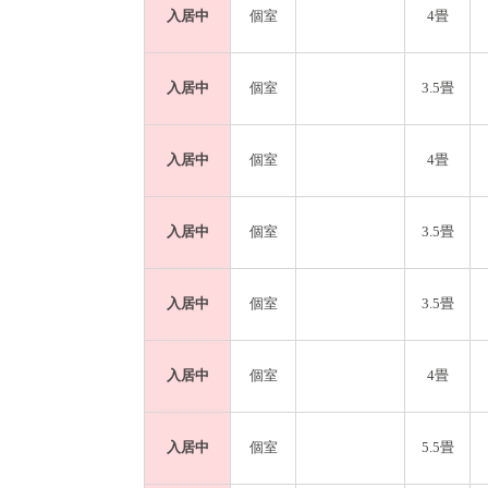
・オーブントースター2台
入居中
個室
4畳
・一般的な調理器具や食器
・Wi-Fi完備（Wi-Fi６対応）
入居中
個室
3.5畳
【周辺施設】
徒歩3分にコンビニ（セブンイレブン）・徒
入居中
個室
4畳
駅近の完成な住宅街で生活便も良く長く住
入居中
個室
3.5畳
入居中
個室
3.5畳
入居中
個室
4畳
入居中
個室
5.5畳