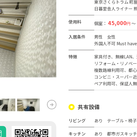
東京さくらトラム 町屋
日暮里舎人ライナー 熊
使用料
45,000
個室：
～
円
入居条件
男性
女性
外国人不可 Must have J
特徴
家具付き
無線LAN
リフォーム・リノベー
複数路線利用可
都心
コンビニ・スーパー近
ペア利用可
保証人無
共有設備
リビング
あり テーブル・椅子
キッチン
あり 都市ガスキッチ