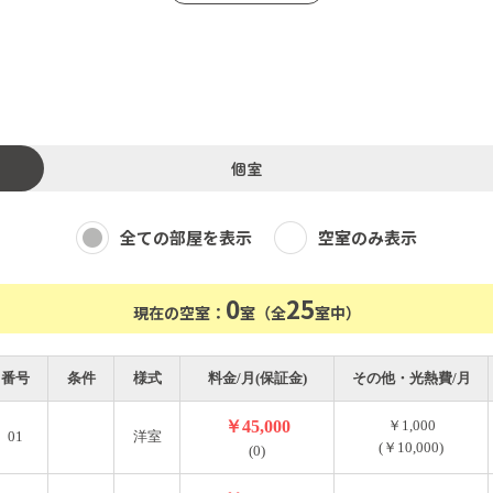
個室
無料！）
全ての部屋を表示
空室のみ表示
）
0
25
現在の空室：
室（全
室中）
番号
条件
様式
料金/月(保証金)
その他・光熱費/月
￥45,000
￥1,000
01
洋室
(￥10,000)
(0)