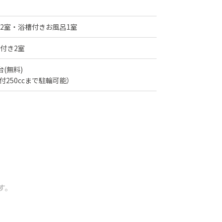
2室・浴槽付きお風呂1室
付き2室
(無料)
250ccまで駐輪可能）
す。