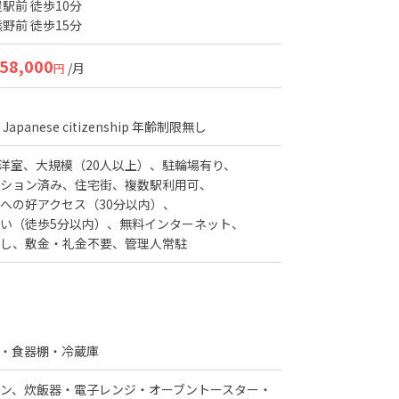
駅前 徒歩10分
野前 徒歩15分
58,000
/月
円
apanese citizenship
年齢制限無し
洋室
大規模（20人以上）
駐輪場有り
ション済み
住宅街
複数駅利用可
への好アクセス（30分以内）
い（徒歩5分以内）
無料インターネット
し
敷金・礼金不要
管理人常駐
・食器棚・冷蔵庫
ン、炊飯器・電子レンジ・オーブントースター・