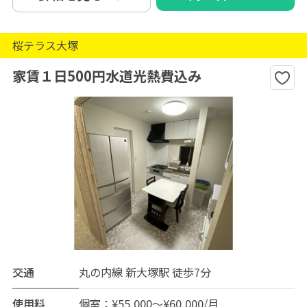
桜テラス大塚
家賃１日500円水道光熱費込み
交通
丸の内線 新大塚駅 徒歩7分
使用料
個室：¥55,000～¥60,000/月