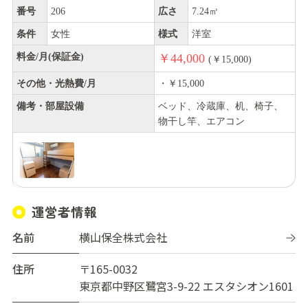
番号
206
広さ
7.24㎡
条件
女性
様式
洋室
料金/月(保証金)
￥44,000
(￥15,000)
その他・光熱費/月
・￥15,000
備考・部屋設備
ベッド、冷蔵庫、机、椅子、
物干し竿、エアコン
運営者情報
名前
横山保全株式会社
住所
〒165-0032
東京都中野区鷺宮3-9-22 エスタシオン1601