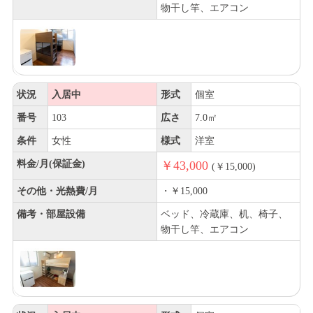
物干し竿、エアコン
状況
入居中
形式
個室
番号
103
広さ
7.0㎡
条件
女性
様式
洋室
料金/月(保証金)
￥43,000
(￥15,000)
その他・光熱費/月
・￥15,000
備考・部屋設備
ベッド、冷蔵庫、机、椅子、
物干し竿、エアコン