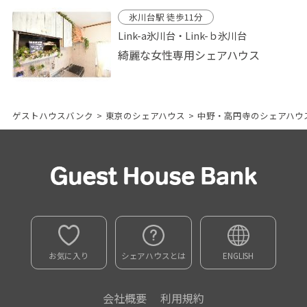
氷川台駅 徒歩11分
Link-a氷川台・Link-ｂ氷川台
綺麗な女性専用シェアハウス
ゲストハウスバンク
>
東京のシェアハウス
>
中野・高円寺のシェアハウ
お気に入り
シェアハウスとは
ENGLISH
会社概要
利用規約