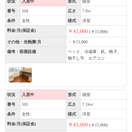
状況
入居中
形式
個室
番号
104
広さ
7.0㎡
条件
女性
様式
洋室
料金/月(保証金)
￥43,000
(￥15,000)
その他・光熱費/月
・￥15,000
備考・部屋設備
ベッド、冷蔵庫、机、椅子、
物干し竿、エアコン
状況
入居中
形式
個室
番号
105
広さ
7.24㎡
条件
女性
様式
洋室
料金/月(保証金)
￥43,000
(￥15,000)