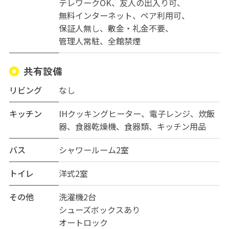
ドミトリーのお部屋もあるので、友達と住むと家賃がお
テレワークOK
友人の出入り可
得！
無料インターネット
ペア利用可
保証人無し
敷金・礼金不要
明るく綺麗な、とても素敵なお部屋ですので、是非一度
管理人常駐
全館禁煙
ご内覧ください！！
共有設備
リビング
なし
キッチン
IHクッキングヒーター、電子レンジ、炊飯
器、食器乾燥機、食器類、キッチン用品
バス
シャワールーム2室
トイレ
洋式2室
その他
洗濯機2台
シューズボックスあり
オートロック