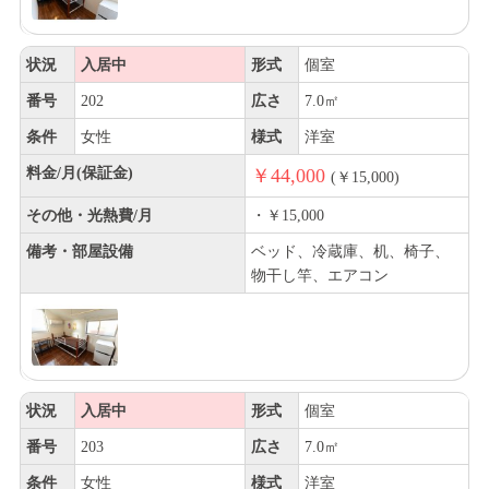
状況
入居中
形式
個室
番号
202
広さ
7.0㎡
条件
女性
様式
洋室
料金/月(保証金)
￥44,000
(￥15,000)
その他・光熱費/月
・￥15,000
備考・部屋設備
ベッド、冷蔵庫、机、椅子、
物干し竿、エアコン
状況
入居中
形式
個室
番号
203
広さ
7.0㎡
条件
女性
様式
洋室