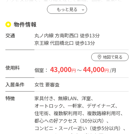
1回乗り換えると渋谷、池袋、六本木、横浜にも行けちゃ
もっと見る
います。
物件情報
駅周辺には、薬局やファミレス、スーパー、コンビニ、
交通
丸ノ内線 方南町西口 徒歩13分
ドン・キホーテがあり生活しやすい環境です。
京王線 代田橋北口 徒歩13分
少し歩けば神田川や和田堀公園といった自然が近くにあ
ります。
地図で見る
公園に行けば春は桜、夏は木陰と季節を感じながら過ご
せる、のどかで暮らしやすい街です。
使用料
43,000
44,000
個室：
～
/月
円
円
ハウスは、シックでカッコいいデザインの外観に、白や
入居条件
女性
要審査
木目調の内装を施した、明るく落ち着いた空間。
個室内には、エアコンやベッド、冷蔵庫などの家電製品
特徴
家具付き
無線LAN
洋室
や家具が備え付けられているので、
オートロック
一軒家
デザイナーズ
すぐに暮らし始めることができます。
住宅街
複数駅利用可
複数路線利用可
ベッドはロフトベッドになっているので、広い収納スペ
都心への好アクセス（30分以内）
ースがございます。
コンビニ・スーパー近い（徒歩5分以内）