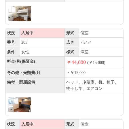
状況
入居中
形式
個室
番号
205
広さ
7.24㎡
条件
女性
様式
洋室
料金/月(保証金)
￥44,000
(￥15,000)
その他・光熱費/月
・￥15,000
備考・部屋設備
ベッド、冷蔵庫、机、椅子、
物干し竿、エアコン
状況
入居中
形式
個室