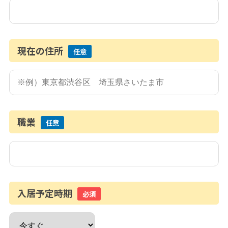
現在の住所
任意
職業
任意
入居予定時期
必須