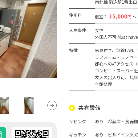
南北線 駒込駅1番出口
使用料
35,000
個室：
～
円
入居条件
女性
外国人不可 Must have J
特徴
家具付き
無線LAN
リフォーム・リノベー
都心への好アクセス（
コンビニ・スーパー近
友人の出入り可
無料
全館禁煙
共有設備
リビング
あり 冷蔵庫・食器棚
キッチン
あり ビルドイン3つ