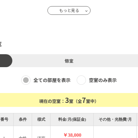
もっと見る
覧
個室
ストアあり
全ての部屋を表示
空室のみ表示
3
7
現在の空室：
室（全
室中）
番号
条件
様式
料金/月(保証金)
その他・光熱費/月
￥38,000