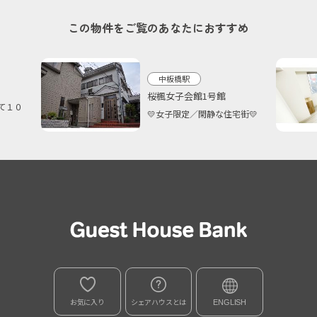
この物件をご覧のあなたにおすすめ
中板橋駅
桜楓女子会館1号館
て１０
💛女子限定／閑静な住宅街💛
お気に入り
シェアハウスとは
ENGLISH