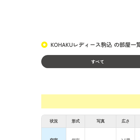
【アクセス】
■JR山手線駒込駅より徒歩3分
■池袋まで10分
■新宿まで20分
KOHAKUレディース駒込 の部屋一
■東京駅まで20分
都心へのアクセスも抜群です！
すべて
【周辺施設】
■ハウスより徒歩2分にコンビニ・ドラッグ
■駒込駅前に多数の飲食店あり
■周辺に観光スポットあり
状況
形式
写真
広さ
六義園・旧古河庭園