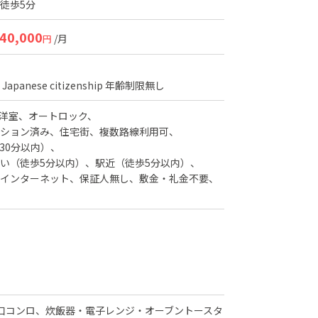
 徒歩5分
40,000
/月
円
apanese citizenship
年齢制限無し
洋室
オートロック
ション済み
住宅街
複数路線利用可
30分以内）
い（徒歩5分以内）
駅近（徒歩5分以内）
インターネット
保証人無し
敷金・礼金不要
口コンロ、炊飯器・電子レンジ・オーブントースタ