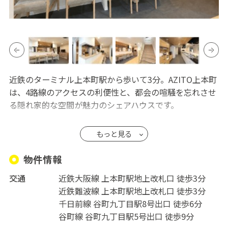
近鉄のターミナル上本町駅から歩いて3分。AZITO上本町
は、4路線のアクセスの利便性と、都会の喧騒を忘れさせ
る隠れ家的な空間が魅力のシェアハウスです。
AZITOという名前には「隠れ家」の意味が込められてい
もっと見る
ます。その名の通り、こちらのシェアハウスは、都会の真
ん中にありながら、和のテイストを感じる「割烹」のよ
物件情報
うなリビングスペースが魅力的です。カウンターキッチン
交通
近鉄大阪線 上本町駅地上改札口 徒歩3分
での料理はもちろん、シェアメイトとの交流の場として
近鉄難波線 上本町駅地上改札口 徒歩3分
も最適です。アットホームな雰囲気で、新しい友達や情
千日前線 谷町九丁目駅8号出口 徒歩6分
報交換ができる環境が広がっています。
谷町線 谷町九丁目駅5号出口 徒歩9分