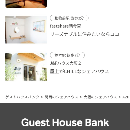
動物前駅 徒歩2分
fastshare新今宮
リーズナブルに住みたいならココ
塚本駅 徒歩7分
J&Fハウス大阪２
屋上がCHILLなシェアハウス
ゲストハウスバンク
>
関西のシェアハウス
>
大阪のシェアハウス
>
AZ