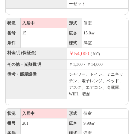
ーゼット
状況
入居中
形式
個室
番号
15
広さ
15.0㎡
条件
様式
洋室
料金/月(保証金)
￥54,000
(￥0)
その他・光熱費/月
￥1,300・￥14,000
備考・部屋設備
シャワー、トイレ、ミニキッ
チン、電子レンジ、ベッド、
デスク、エアコン、冷蔵庫、
WIFI、収納
状況
入居中
形式
個室
番号
201
広さ
9.90㎡
条件
様式
洋室