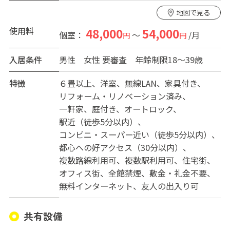
周辺環境も魅力の一つ。徒歩3分の距離には近鉄百貨店や
地図で見る
上本町YUFURAがあり、食品など生活に必要なものはも
ちろん毎日の生活がより豊かにしてくれるショップがた
使用料
48,000
54,000
個室：
～
/月
円
円
くさん揃っています。
20～30代の社会人やインターンシップやワーキングホリ
入居条件
男性
女性
要審査 年齢制限18～39歳
デー、留学の外国人など、様々なバックグラウンドを持
つ方々との交流も、このシェアハウスの大きな魅力とな
特徴
６畳以上
洋室
無線LAN
家具付き
っています。
リフォーム・リノベーション済み
一軒家
庭付き
オートロック
上本町の心地よい「隠れ家」、AZITO上本町で新たなシ
駅近（徒歩5分以内）
ェアハウス生活をスタートしませんか？詳しい情報や内
コンビニ・スーパー近い（徒歩5分以内）
見のご予約など、お気軽にお問い合わせください。
都心への好アクセス（30分以内）
複数路線利用可
複数駅利用可
住宅街
オフィス街
全館禁煙
敷金・礼金不要
無料インターネット
友人の出入り可
共有設備