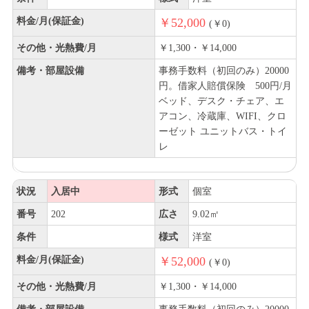
料金/月(保証金)
￥52,000
(￥0)
その他・光熱費/月
￥1,300・￥14,000
備考・部屋設備
事務手数料（初回のみ）20000
円。借家人賠償保険 500円/月
ベッド、デスク・チェア、エ
アコン、冷蔵庫、WIFI、クロ
ーゼット ユニットバス・トイ
レ
状況
入居中
形式
個室
番号
202
広さ
9.02㎡
条件
様式
洋室
料金/月(保証金)
￥52,000
(￥0)
その他・光熱費/月
￥1,300・￥14,000