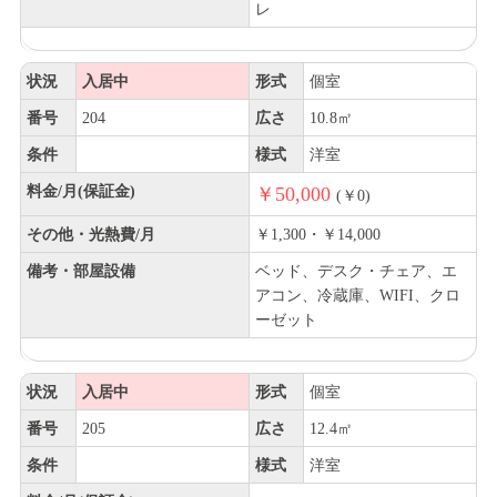
レ
状況
入居中
形式
個室
番号
204
広さ
10.8㎡
条件
様式
洋室
料金/月(保証金)
￥50,000
(￥0)
その他・光熱費/月
￥1,300・￥14,000
備考・部屋設備
ベッド、デスク・チェア、エ
アコン、冷蔵庫、WIFI、クロ
ーゼット
状況
入居中
形式
個室
番号
205
広さ
12.4㎡
条件
様式
洋室