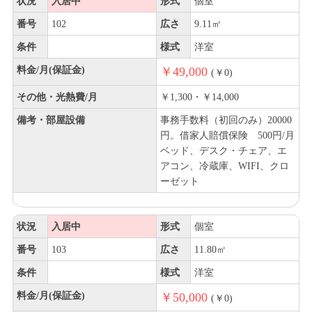
状況
入居中
形式
個室
番号
102
広さ
9.11㎡
条件
様式
洋室
料金/月(保証金)
￥49,000
(￥0)
その他・光熱費/月
￥1,300・￥14,000
備考・部屋設備
事務手数料（初回のみ）20000
円。借家人賠償保険 500円/月
ベッド、デスク・チェア、エ
アコン、冷蔵庫、WIFI、クロ
ーゼット
状況
入居中
形式
個室
番号
103
広さ
11.80㎡
条件
様式
洋室
料金/月(保証金)
￥50,000
(￥0)