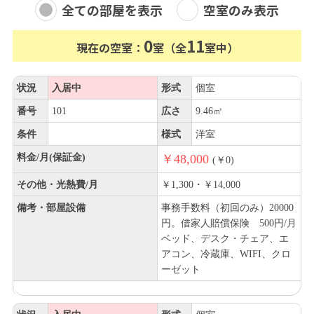
全ての部屋を表示
空室のみ表示
0
11
現在の空室：
室（全
室中）
状況
入居中
形式
個室
番号
101
広さ
9.46㎡
条件
様式
洋室
料金/月(保証金)
￥48,000
(￥0)
その他・光熱費/月
￥1,300・￥14,000
備考・部屋設備
事務手数料（初回のみ）20000
円。借家人賠償保険 500円/月
ベッド、デスク・チェア、エ
アコン、冷蔵庫、WIFI、クロ
ーゼット