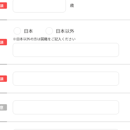
歳
須
日本
日本以外
※日本以外の方は国籍をご記入ください
須
須
意