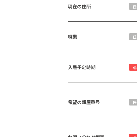
現在の住所
任
職業
任
入居予定時期
必
希望の部屋番号
任