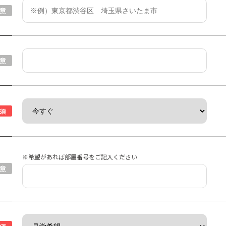
意
意
須
※希望があれば部屋番号をご記入ください
意