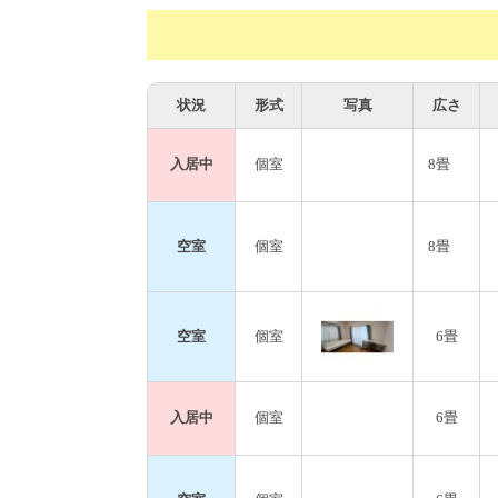
状況
形式
写真
広さ
入居中
個室
8畳
空室
個室
8畳
空室
個室
6畳
入居中
個室
6畳