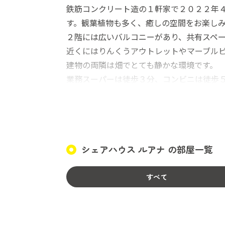
鉄筋コンクリート造の１軒家で２０２２年４月
す。観葉植物も多く、癒しの空間をお楽し
２階には広いバルコニーがあり、共有スペ
近くにはりんくうアウトレットやマーブル
建物の両隣は畑でとても静かな環境です。
業務スーパーは徒歩３分、コンビニは徒歩
入居時事務手数料15,000円
シェアハウス ルアナ の部屋一覧
すべて