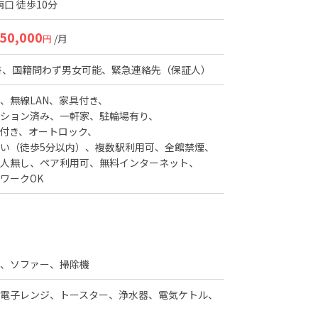
口 徒歩10分
50,000
/月
円
書、国籍問わず男女可能、緊急連絡先（保証人）
無線LAN
家具付き
ション済み
一軒家
駐輪場有り
付き
オートロック
い（徒歩5分以内）
複数駅利用可
全館禁煙
人無し
ペア利用可
無料インターネット
ワークOK
ル、ソファー、掃除機
電子レンジ、トースター、浄水器、電気ケトル、