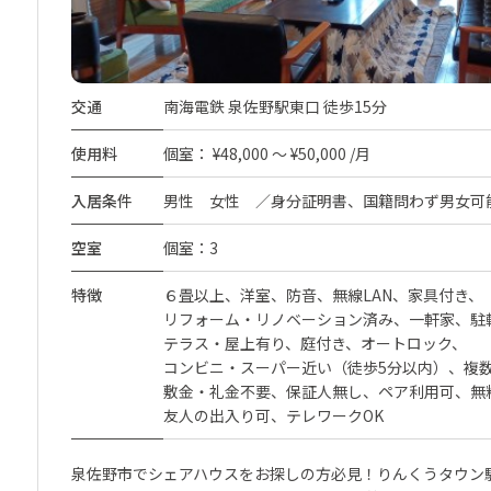
交通
南海電鉄 泉佐野駅東口 徒歩15分
使用料
個室： ¥48,000 ～ ¥50,000 /月
入居条件
男性 女性 ／身分証明書、国籍問わず男女可
空室
個室：3
特徴
６畳以上
洋室
防音
無線LAN
家具付き
リフォーム・リノベーション済み
一軒家
駐
テラス・屋上有り
庭付き
オートロック
コンビニ・スーパー近い（徒歩5分以内）
複
敷金・礼金不要
保証人無し
ペア利用可
無
友人の出入り可
テレワークOK
泉佐野市でシェアハウスをお探しの方必見！りんくうタウン