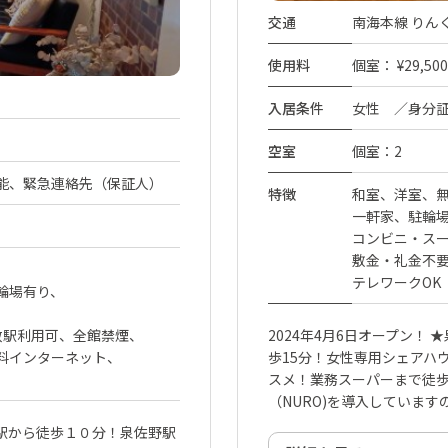
交通
南海本線 りん
使用料
個室： ¥29,500 
入居条件
女性 ／身分
空室
個室：2
能、緊急連絡先（保証人）
特徴
和室
洋室
無
一軒家
駐輪
コンビニ・スー
敷金・礼金不
テレワークOK
輪場有り
数駅利用可
全館禁煙
2024年4月6日オープン！
料インターネット
歩15分！女性専用シェアハ
スメ！業務スーパーまで徒歩
（NURO)を導入していま
駅から徒歩１０分！泉佐野駅