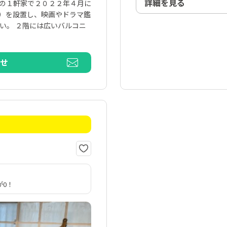
詳細を見る
造の１軒家で２０２２年４月に
付）を設置し、映画やドラマ鑑
い。 ２階には広いバルコニ
わせ
が0！