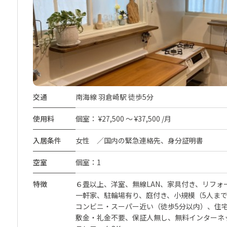
交通
南海線 羽倉崎駅 徒歩5分
使用料
個室： ¥27,500 ～ ¥37,500 /月
入居条件
女性 ／国内の緊急連絡先、身分証明書
空室
個室：1
特徴
６畳以上
洋室
無線LAN
家具付き
リフォ
一軒家
駐輪場有り
庭付き
小規模（5人ま
コンビニ・スーパー近い（徒歩5分以内）
住
敷金・礼金不要
保証人無し
無料インターネ