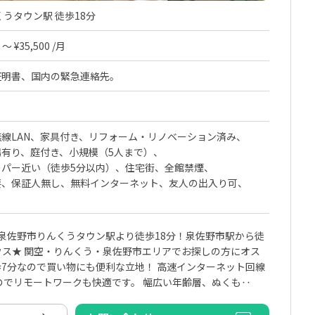
くうタウン駅 徒歩18分
～ ¥35,500 /月
証明書、国内の緊急連絡先。
線LAN
家具付き
リフォーム・リノベーション済み
場有り
庭付き
小規模（5人まで）
パー近い（徒歩5分以内）
住宅街
全館禁煙
要
保証人無し
無料インターネット
友人の出入り可
 ★泉佐野市りんくうタウン駅より徒歩18分！泉佐野市駅から徒
ウス★ 関空・りんくう・泉佐野市エリアでお探しの方にオス
7分なので買い物にも便利な立地！ 高速インターネット回線
すのでリモートワークも快適です。 幅広い年齢層、ぬくも‥