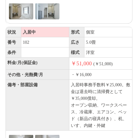
状況
入居中
形式
個室
番号
102
広さ
5.0畳
条件
様式
洋室
料金/月(保証金)
￥51,000
(￥51,000)
その他・光熱費/月
・￥16,000
備考・部屋設備
入居時事務手数料￥25,000。敷
金は退去時に清掃費として
￥35,000償却。
オープン収納、ワークスペー
ス、冷蔵庫、エアコン、ベッ
ド（新品の寝具付き）、机、
いす、内鍵・外鍵