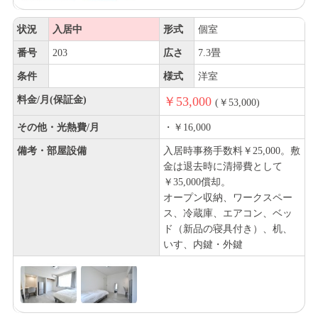
状況
入居中
形式
個室
番号
203
広さ
7.3畳
条件
様式
洋室
料金/月(保証金)
￥53,000
(￥53,000)
その他・光熱費/月
・￥16,000
備考・部屋設備
入居時事務手数料￥25,000。敷
金は退去時に清掃費として
￥35,000償却。
オープン収納、ワークスペー
ス、冷蔵庫、エアコン、ベッ
ド（新品の寝具付き）、机、
いす、内鍵・外鍵