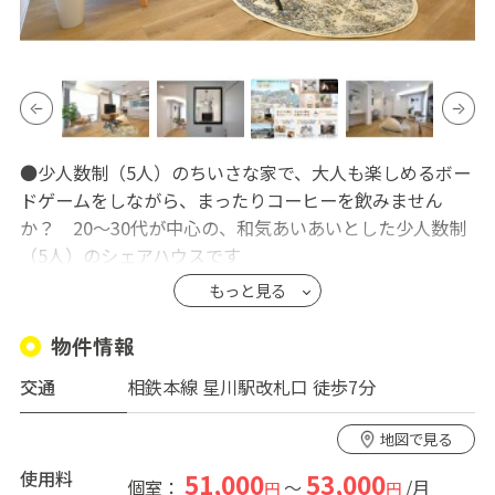
●少人数制（5人）のちいさな家で、大人も楽しめるボー
ドゲームをしながら、まったりコーヒーを飲みません
か？ 20～30代が中心の、和気あいあいとした少人数制
（5人）のシェアハウスです
もっと見る
●コーヒーを最大限にたのしめるよう、ミル・ドリッパ
ーで抽出できる器具が完備されています（初めての方は
物件情報
淹れ方のレクチャー可能です！）。淹れたてのコーヒー
交通
相鉄本線 星川駅改札口 徒歩7分
を飲みながらリビングで1人で本を読んだり、みんなでボ
ードゲームを楽しむ、そんな過ごし方がこのハウスでの
地図で見る
暮らし方です
使用料
51,000
53,000
個室：
～
/月
円
円