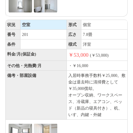
状況
空室
形式
個室
番号
201
広さ
7.8畳
条件
様式
洋室
料金/月(保証金)
￥53,000
(￥53,000)
その他・光熱費/月
・￥16,000
備考・部屋設備
入居時事務手数料￥25,000。敷
金は退去時に清掃費として
￥35,000償却。
オープン収納、ワークスペー
ス、冷蔵庫、エアコン、ベッ
ド（新品の寝具付き）、机、
いす、内鍵・外鍵