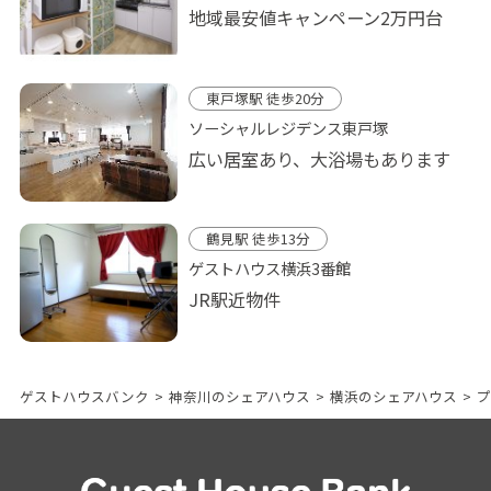
地域最安値キャンペーン2万円台
東戸塚駅 徒歩20分
ソーシャルレジデンス東戸塚
広い居室あり、大浴場もあります
鶴見駅 徒歩13分
ゲストハウス横浜3番館
JR駅近物件
ゲストハウスバンク
>
神奈川のシェアハウス
>
横浜のシェアハウス
>
プ