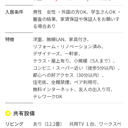
●内装や設備は白とライトグレーを基調としたスタイリ
ッシュなデザイン☆ 全室にワークスペースがあるの
入居条件
男性
女性
・外国の方OK、学生さんOK ・
で、在宅勤務や勉強タイムも快適！ 冷蔵庫も各部屋に完
審査の結果、家賃保証や保証人をお願いす
備！ 高台に位置しており、外からの視線が気になりに
る場合あり
くい造りのため、部屋でゆっくりしたいという方にもお
勧めです
特徴
洋室
無線LAN
家具付き
リフォーム・リノベーション済み
●ハウスがある星川駅は、横浜駅まで快速で1駅4分と利
デザイナーズ
一軒家
便性が高く、駅前には複数のスーパー、大型ショッピン
テラス・屋上有り
小規模（5人まで）
グセンター、ホームセンター等が揃っています。タリーズ
コンビニ・スーパー近い（徒歩5分以内）
コーヒー等カフェや飲食店も豊富なので、街歩きが好き
都心への好アクセス（30分以内）
な方にもぴったり。住居も外出も楽しみたい、そんなあ
住宅街
全館禁煙
ペア利用可
なたからのお問い合わせをお待ちしています！
無料インターネット
友人の出入り可
テレワークOK
共有設備
リビング
あり（12.2畳） 共用TV １台、ワークスペ