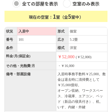
全ての部屋を表示
空室のみ表示
1
5
現在の空室：
室（全
室中）
状況
入居中
形式
個室
番号
101
広さ
5.2畳
条件
様式
洋室
料金/月(保証金)
￥52,000
(￥52,000)
その他・光熱費/月
・￥16,000
備考・部屋設備
入居時事務手数料￥25,000。敷
金は退去時に清掃費として
￥35,000償却。
オープン収納、ワークスペー
ス、冷蔵庫、エアコン、ベッ
ド（新品の寝具付き）、机、
いす、内鍵・外鍵