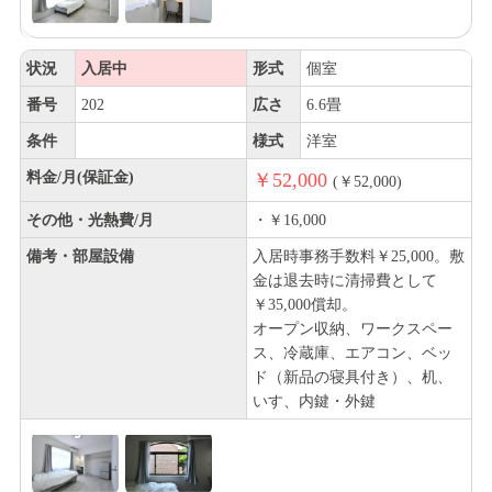
状況
入居中
形式
個室
番号
202
広さ
6.6畳
条件
様式
洋室
料金/月(保証金)
￥52,000
(￥52,000)
その他・光熱費/月
・￥16,000
備考・部屋設備
入居時事務手数料￥25,000。敷
金は退去時に清掃費として
￥35,000償却。
オープン収納、ワークスペー
ス、冷蔵庫、エアコン、ベッ
ド（新品の寝具付き）、机、
いす、内鍵・外鍵