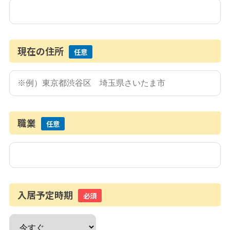
現在の住所
任意
職業
任意
入居予定時期
必須