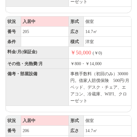
ーゼット
状況
入居中
形式
個室
番号
205
広さ
14.7㎡
条件
様式
洋室
料金/月(保証金)
￥50,000
(￥0)
その他・光熱費/月
￥800・￥14,000
備考・部屋設備
事務手数料（初回のみ）30000
円。借家人賠償保険 500円/月
ベッド、デスク・チェア、エ
アコン、冷蔵庫、WIFI、クロ
ーゼット
状況
入居中
形式
個室
番号
206
広さ
14.7㎡