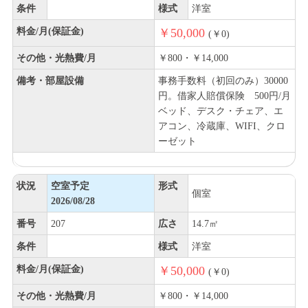
条件
様式
洋室
料金/月(保証金)
￥50,000
(￥0)
その他・光熱費/月
￥800・￥14,000
備考・部屋設備
事務手数料（初回のみ）30000
円。借家人賠償保険 500円/月
ベッド、デスク・チェア、エ
アコン、冷蔵庫、WIFI、クロ
ーゼット
状況
空室予定
形式
個室
2026/08/28
番号
207
広さ
14.7㎡
条件
様式
洋室
料金/月(保証金)
￥50,000
(￥0)
その他・光熱費/月
￥800・￥14,000