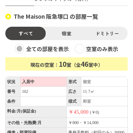
The Maison 阪急塚口 の部屋一覧
すべて
個室
ドミトリー
全ての部屋を表示
空室のみ表示
10
46
現在の空室：
室（全
室中）
状況
入居中
形式
個室
番号
102
広さ
11.7㎡
条件
様式
和室
料金/月(保証金)
￥45,000
(￥0)
その他・光熱費/月
￥800・￥14,000
備考・部屋設備
事務手数料（初回のみ）30000