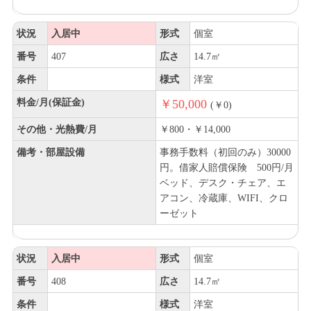
状況
入居中
形式
個室
番号
407
広さ
14.7㎡
条件
様式
洋室
料金/月(保証金)
￥50,000
(￥0)
その他・光熱費/月
￥800・￥14,000
備考・部屋設備
事務手数料（初回のみ）30000
円。借家人賠償保険 500円/月
ベッド、デスク・チェア、エ
アコン、冷蔵庫、WIFI、クロ
ーゼット
状況
入居中
形式
個室
番号
408
広さ
14.7㎡
条件
様式
洋室