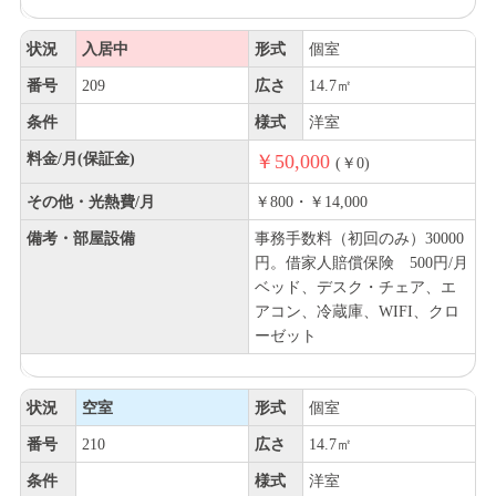
状況
入居中
形式
個室
番号
209
広さ
14.7㎡
条件
様式
洋室
料金/月(保証金)
￥50,000
(￥0)
その他・光熱費/月
￥800・￥14,000
備考・部屋設備
事務手数料（初回のみ）30000
円。借家人賠償保険 500円/月
ベッド、デスク・チェア、エ
アコン、冷蔵庫、WIFI、クロ
ーゼット
状況
空室
形式
個室
番号
210
広さ
14.7㎡
条件
様式
洋室