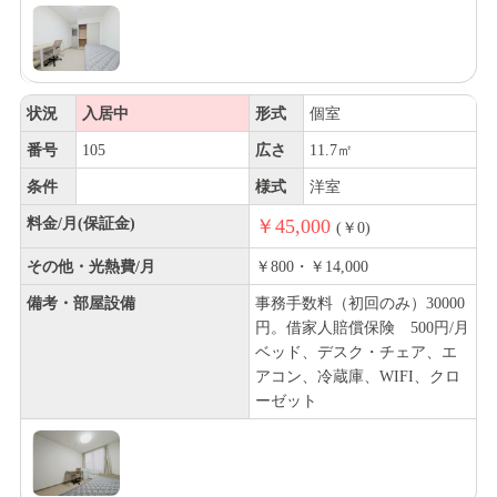
状況
入居中
形式
個室
番号
105
広さ
11.7㎡
条件
様式
洋室
料金/月(保証金)
￥45,000
(￥0)
その他・光熱費/月
￥800・￥14,000
備考・部屋設備
事務手数料（初回のみ）30000
円。借家人賠償保険 500円/月
ベッド、デスク・チェア、エ
アコン、冷蔵庫、WIFI、クロ
ーゼット