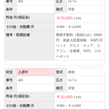
番号
404
広さ
14.7㎡
条件
様式
洋室
料金/月(保証金)
￥50,000
(￥0)
その他・光熱費/月
￥800・￥14,000
備考・部屋設備
事務手数料（初回のみ）30000
円。借家人賠償保険 500円/月
ベッド、デスク・チェア、エ
アコン、冷蔵庫、WIFI、クロ
ーゼット
状況
入居中
形式
個室
番号
405
広さ
14.7㎡
条件
様式
洋室
料金/月(保証金)
￥50,000
(￥0)
その他・光熱費/月
￥800・￥14,000