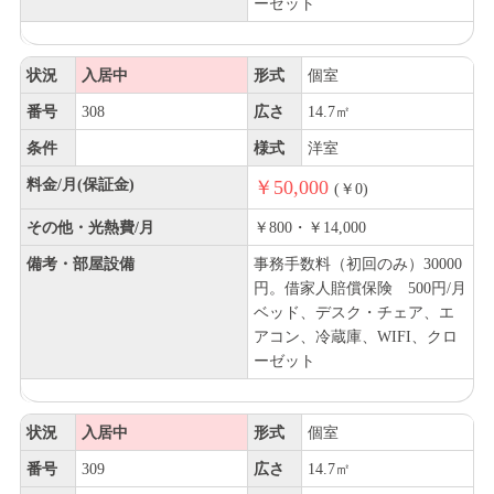
ーゼット
状況
入居中
形式
個室
番号
308
広さ
14.7㎡
条件
様式
洋室
料金/月(保証金)
￥50,000
(￥0)
その他・光熱費/月
￥800・￥14,000
備考・部屋設備
事務手数料（初回のみ）30000
円。借家人賠償保険 500円/月
ベッド、デスク・チェア、エ
アコン、冷蔵庫、WIFI、クロ
ーゼット
状況
入居中
形式
個室
番号
309
広さ
14.7㎡