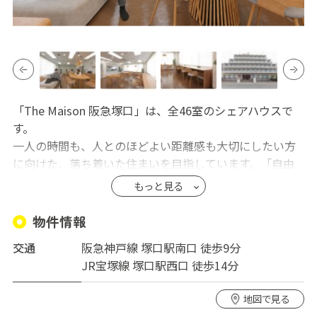
「The Maison 阪急塚口」は、全46室のシェアハウスで
す。
一人の時間も、人とのほどよい距離感も大切にしたい方
に向けた、落ち着いた住まいを目指しています。「自由
だけど、緩やかに繋がっている」そんな暮らし方を大切
もっと見る
にしたい方に、きっと心地よく感じていただけるはずで
す。ラウンジには、ソファ席やカウンター、4名掛け・2
物件情報
名掛けテーブルなど、用途にあわせて選べる多彩な席を
交通
阪急神戸線 塚口駅南口 徒歩9分
ご用意。食事をしたり、少し会話を楽しんだり、仕事を
JR宝塚線 塚口駅西口 徒歩14分
したりと、それぞれのライフスタイルに寄り添う空間で
す。また、集中して作業ができるワークスペースや、気軽
地図で見る
に身体を動かせるフィットネススペース、シアタールー