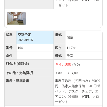
ーゼット
状況
空室予定
形式
個室
2026/09/06
番号
104
広さ
11.7㎡
条件
様式
洋室
料金/月(保証金)
￥45,000
(￥0)
その他・光熱費/月
￥800・￥14,000
備考・部屋設備
事務手数料（初回のみ）30000
円。借家人賠償保険 500円/月
ベッド、デスク・チェア、エ
アコン、冷蔵庫、WIFI、クロ
ーゼット