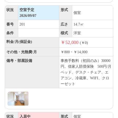
状況
空室予定
形式
個室
2026/09/07
番号
201
広さ
14.7㎡
条件
様式
洋室
料金/月(保証金)
￥52,000
(￥0)
その他・光熱費/月
￥800・￥14,000
備考・部屋設備
事務手数料（初回のみ）30000
円。借家人賠償保険 500円/月
ベッド、デスク・チェア、エ
アコン、冷蔵庫、WIFI、クロ
ーゼット
状況
入居中
形式
個室