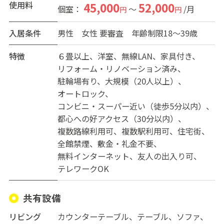
ムなど、日常を豊かにする共用施設も揃っています。
使用料
45,000
52,000
個室：
～
/月
円
円
個室はすべて鍵付きの完全個室。ベッドやデスク、収納
力のあるクローゼットに加え、有線LANも完備してお
入居条件
男性
女性
要審査 年齢制限18～39歳
り、プライベートな時間はもちろん、在宅ワークにも対
応できる環境です。
特徴
６畳以上
洋室
無線LAN
家具付き
立地は、阪急神戸線「塚口」駅から徒歩9分。大阪梅田へ
リフォーム・リノベーション済み
は電車で約12分、神戸三宮へも約23分と、通勤や外出に
駐輪場有り
大規模（20人以上）
も便利なロケーションです。駅周辺には商業施設や飲食
オートロック
店が揃いながら、少し離れると閑静な住宅街が広がり、
コンビニ・スーパー近い（徒歩5分以内）
都会の利便性と落ち着いた住環境のバランスが取れたエ
都心への好アクセス（30分以内）
リアとして人気があります。
複数路線利用可
複数駅利用可
住宅街
一人暮らしは少し寂しいけれど、常に誰かと一緒でなく
全館禁煙
敷金・礼金不要
てもいい。そんな方にとって、「The Maison 阪急塚口」
無料インターネット
友人の出入り可
は、安心感のある距離で人と繋がれる場所です。新しい
テレワークOK
暮らしの拠点として、ここからあなたらしい毎日を始め
てみませんか。
共有設備
リビング
カウンターテーブル、テーブル、ソファ、