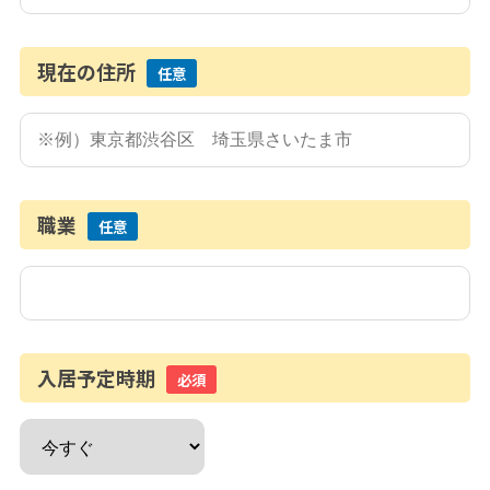
現在の住所
任意
職業
任意
入居予定時期
必須