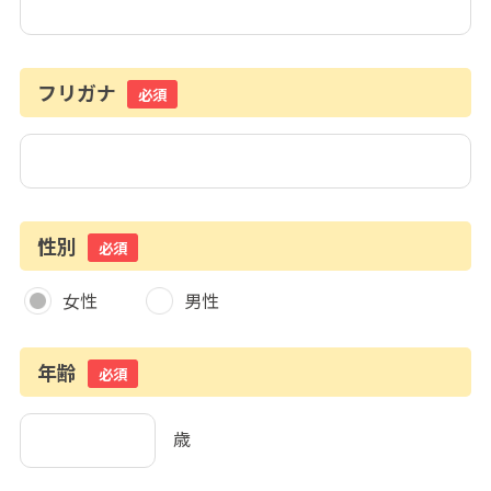
フリガナ
必須
性別
必須
女性
男性
年齢
必須
歳