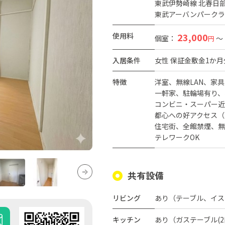
東武伊勢崎線 北春日部
東武アーバンパークラ
使用料
23,000
個室：
～
円
入居条件
女性
保証金敷金1か月
特徴
洋室
無線LAN
家具
一軒家
駐輪場有り
コンビニ・スーパー近
都心への好アクセス（
住宅街
全館禁煙
無
テレワークOK
共有設備
リビング
あり（テーブル、イス
キッチン
あり（ガステーブル(