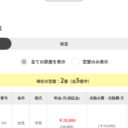
証人なしの場合月額家賃2か月分) /退去時清掃費用として10,0
部駅～上野駅 46分
駅 徒歩15分、自転車5分（北春日部駅徒歩9分、自転車3分、
覧
ッド、カーテン、冷蔵庫、室内物干ハンガー
1室、シャワールーム1室、台所1カ所、共用テーブル1個、共用
個室
レンジ1台、炊飯器2台、調理器具
ーパー、掃除洗剤類
全ての部屋を表示
空室のみ表示
ブル
2
5
現在の空室：
室（全
室中）
レイなお部屋
番号
条件
様式
料金/月(保証金)
光熱水費・光熱費/月
せん。
賠償保険は高額になる為、ハウス負担
￥28,000
101
女性
洋室
(￥10,000)
(28,000)