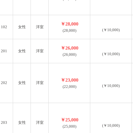
させて頂きます
退去の場合は不公平の無いように日割り案分計算をさせていただ
￥28,000
102
女性
洋室
す。
(￥10,000)
(28,000)
￥26,000
201
女性
洋室
(￥10,000)
(26,000)
￥23,000
202
女性
洋室
(￥10,000)
(22,000)
￥25,000
203
女性
洋室
(￥10,000)
(25,000)