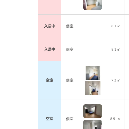
光熱費について
毎月検針表をベースに入居者様で日割りを
(計算は管理者が行います 。月の途中の入
入居中
個室
8.1㎡
7,000～15,000円程を推移するイメージで
入居中
個室
8.1㎡
空室
個室
7.3㎡
空室
個室
8.91㎡