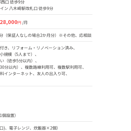
西口 徒歩9分
イン 八木崎駅改札口 徒歩9分
28,000
/月
円
分（保証人なしの場合2か月分）※その他、応相談
付き
リフォーム・リノベーション済み
小規模（5人まで）
い（徒歩5分以内）
30分以内）
複数路線利用可
複数駅利用可
料インターネット
友人の出入り可
1個設置）
2口)、電子レンジ、炊飯器×2個）