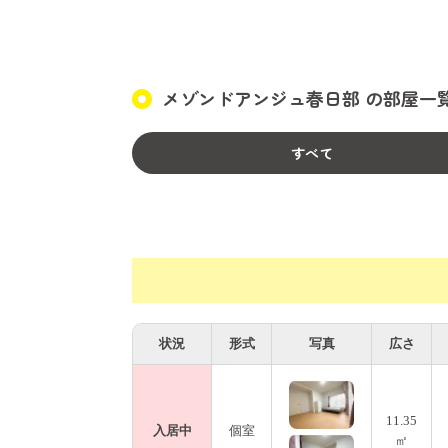
・デポジット(敷金) 月額家賃1か月分(※保
・交通 春日部駅～北千住駅 29分、春日
・最寄駅 東武スカイツリーライン 春日部
メゾンドアンジュ春日部 の部屋一
・提供設備、備品：各お部屋 エアコン、ベ
・共用設備：洗面台1台、トイレ2か所、バス
転車1台
すべて
・共用家電：洗濯機1台、炊飯器2台、電子
・共用部消耗品 食器用洗剤、トイレットペ
・全室鍵付き個室で2〜3万円台とリーズナ
・トイレが2箇所設置完備。
・バス1室とは別にシャワー室を完備。
・室内フルリノベーションなのでとてもキ
状況
形式
写真
広さ
・洗濯機、シャワーはコイン式ではありま
・都心アクセス便利立地
・万が一の時の為の火災保険、家財保険、
11.35
・光ネット入居中使い放題&無料
入居中
個室
㎡