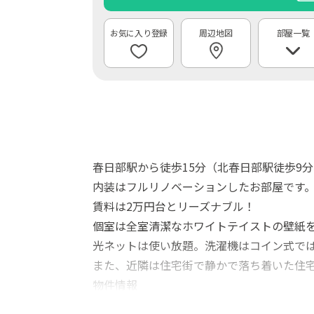
周辺地図
部屋一覧
春日部駅から徒歩15分（北春日部駅徒歩9分
内装はフルリノベーションしたお部屋です
賃料は2万円台とリーズナブル！
個室は全室清潔なホワイトテイストの壁紙
光ネットは使い放題。洗濯機はコイン式で
また、近隣は住宅街で静かで落ち着いた住
物件情報
・戸建 2階建て/女性専用/禁煙/5個室/鍵付