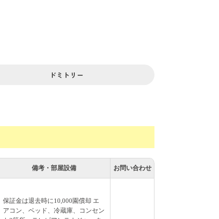
00円償却、残りは全額返金
八木崎駅徒歩9分、自転車3分、）
椅子1個、自転車置き場5台(無料)、共用自
ドミトリー
備考・部屋設備
お問い合わせ
保証金は退去時に10,000園償却 エ
アコン、ベッド、冷蔵庫、コンセン