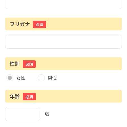
フリガナ
必須
性別
必須
女性
男性
年齢
必須
歳