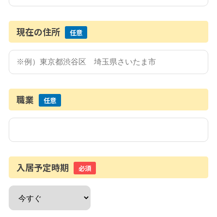
現在の住所
任意
職業
任意
入居予定時期
必須