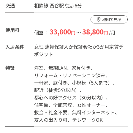
交通
相鉄線 西谷駅 徒歩6分
地図で見る
使用料
33,800
38,800
個室：
～
/月
円
円
入居条件
女性
連帯保証人か保証会社か3か月家賃デ
ポジット
特徴
洋室
無線LAN
家具付き
リフォーム・リノベーション済み
一軒家
庭付き
小規模（5人まで）
駅近（徒歩5分以内）
都心への好アクセス（30分以内）
住宅街
全館禁煙
女性オーナー
敷金・礼金不要
無料インターネット
友人の出入り可
テレワークOK