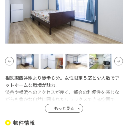
相鉄線西谷駅より徒歩６分。女性限定５室と少人数でア
ットホームな環境が魅力。
渋谷や横浜へのアクセスが良く、都会の利便性を感じな
がらも豊かな自然に囲まれたリラックスできる空間で
す。
もっと見る
晴れた日にはお藤さんが見える絶景も楽しめます。落ち
着いた環境で過ごしながら心地よい日常を送りたい方に
物件情報
ピッタリの住まいとなっています。