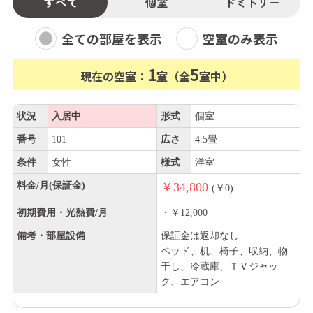
すべて
個室
ドミトリー
全ての部屋を表示
空室のみ表示
1
5
現在の空室：
室（全
室中）
状況
入居中
形式
個室
番号
101
広さ
4.5畳
条件
女性
様式
洋室
料金/月(保証金)
￥34,800
(￥0)
初期費用・光熱費/月
・￥12,000
備考・部屋設備
保証金は返却なし
ベッド、机、椅子、収納、物
干し、冷蔵庫、ＴＶジャッ
ク、エアコン