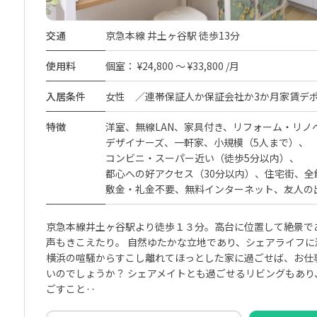
交通
京急本線 井土ヶ谷駅 徒歩13分
使用料
個室： ¥24,800 ～ ¥33,800 /月
入居条件
女性 ／連帯保証人か保証会社か3か月家賃デ
特徴
洋室
無線LAN
家具付き
リフォーム・リノ
デザイナーズ
一軒家
小規模（5人まで）
コンビニ・スーパー近い（徒歩5分以内）
都心への好アクセス（30分以内）
住宅街
全
敷金・礼金不要
無料インターネット
友人の
京急本線井土ヶ谷駅より徒歩１３分。高台に位置して絶景で
声もきこえたり。 自然ゆたかな立地であり、シェアライフに
横浜の喧騒からすこし離れてほっとした家に過ごせば、お仕
いのでしょうか？ シェアメイトとも過ごせるリビングもあり
ごすこと‥