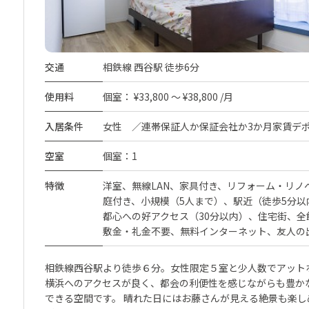
交通
相鉄線 西谷駅 徒歩6分
使用料
個室： ¥33,800 ～ ¥38,800 /月
入居条件
女性 ／連帯保証人か保証会社か3か月家賃デ
空室
個室：1
特徴
洋室
無線LAN
家具付き
リフォーム・リノ
庭付き
小規模（5人まで）
駅近（徒歩5分以
都心への好アクセス（30分以内）
住宅街
全
敷金・礼金不要
無料インターネット
友人の
相鉄線西谷駅より徒歩６分。女性限定５室と少人数でアット
横浜へのアクセスが良く、都会の利便性を感じながらも豊か
できる空間です。 晴れた日にはお藤さんが見える絶景も楽し