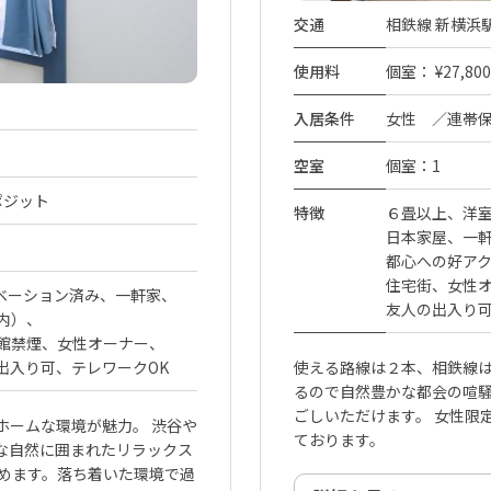
交通
相鉄線 新横浜駅
使用料
個室： ¥27,800 
入居条件
女性 ／連帯
空室
個室：1
ポジット
特徴
６畳以上
洋
日本家屋
一
都心への好アク
住宅街
女性
ベーション済み
一軒家
友人の出入り
内）
館禁煙
女性オーナー
出入り可
テレワークOK
使える路線は２本、相鉄線は
るので自然豊かな都会の喧
ごしいただけます。 女性限
ホームな環境が魅力。 渋谷や
ております。
な自然に囲まれたリラックス
めます。落ち着いた環境で過