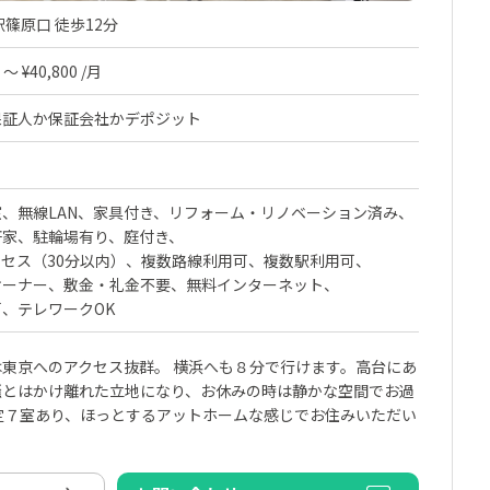
篠原口 徒歩12分
～ ¥40,800 /月
保証人か保証会社かデポジット
室
無線LAN
家具付き
リフォーム・リノベーション済み
軒家
駐輪場有り
庭付き
セス（30分以内）
複数路線利用可
複数駅利用可
オーナー
敷金・礼金不要
無料インターネット
可
テレワークOK
東京へのアクセス抜群。 横浜へも８分で行けます。高台にあ
騒とはかけ離れた立地になり、お休みの時は静かな空間でお過
定７室あり、ほっとするアットホームな感じでお住みいただい