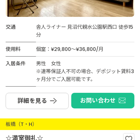
交通
舎人ライナー 見沼代親水公園駅西口 徒歩15
分
使用料
個室：¥29,800～¥36,800/月
入居条件
男性 女性
※連帯保証人不可の場合、デポジット賃料3
ヶ月分でご入居可能です。
お問い合わせ
詳細を見る
板橋（T・H）
☆満室御礼☆