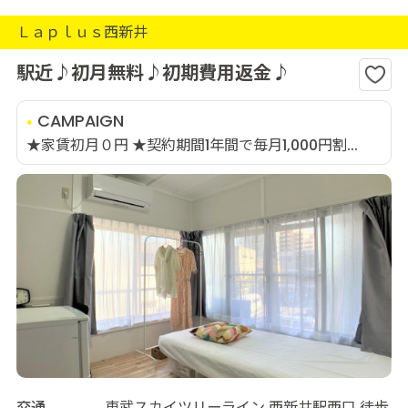
Ｌａｐｌｕｓ西新井
駅近♪初月無料♪初期費用返金♪
CAMPAIGN
★家賃初月０円 ★契約期間1年間で毎月1,000円割...
交通
東武スカイツリーライン 西新井駅西口 徒歩