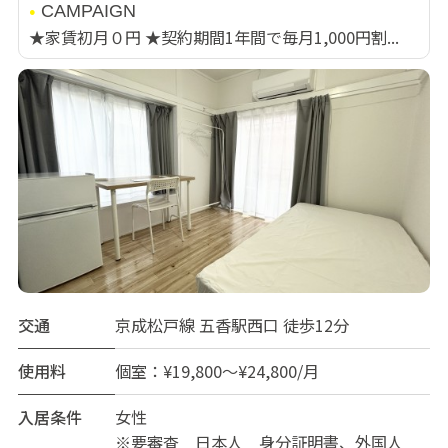
CAMPAIGN
★家賃初月０円 ★契約期間1年間で毎月1,000円割...
交通
京成松戸線 五香駅西口 徒歩12分
使用料
個室：¥19,800～¥24,800/月
入居条件
女性
※要審査 日本人 身分証明書、外国人