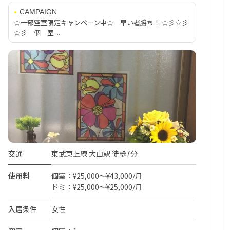
CAMPAIGN
☆一部空室限定キャンペーン中☆ 早い者勝ち！ ☆彡☆彡
☆彡 個 室 ...
交通
東武東上線 大山駅 徒歩7分
使用料
個室：¥25,000～¥43,000/月
ドミ：¥25,000～¥25,000/月
入居条件
女性