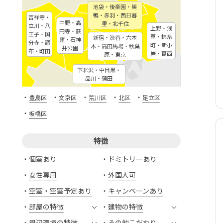
池袋・後楽園・巣
鴨・赤羽・西日暮
吉祥寺・
中野・高
里・北千住
立川・八
上野・浅
円寺・荻
王子・国
草・錦糸
新宿・渋谷・六本
窪・石神
分寺・調
町・新小
木・高田馬場・秋葉
井公園
布・町田
岩・葛西
原・東京
下北沢・中目黒・
品川・蒲田
・
・
・
・
・
豊島区
文京区
荒川区
北区
足立区
・
板橋区
特徴
個室あり
ドミトリーあり
女性専用
外国人可
空室・空室予定あり
キャンペーンあり
部屋の特徴
建物の特徴
周辺環境の特徴
その他こだわり