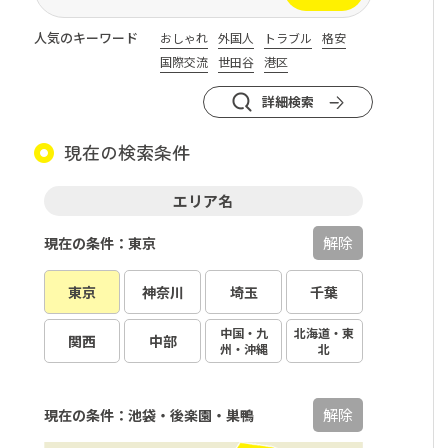
人気のキーワード
おしゃれ
外国人
トラブル
格安
国際交流
世田谷
港区
詳細検索
現在の検索条件
エリア名
解除
現在の条件：東京
東京
神奈川
埼玉
千葉
中国・九
北海道・東
関西
中部
州・沖縄
北
解除
現在の条件：池袋・後楽園・巣鴨