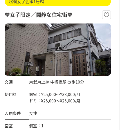
桜楓女子会館1号館
💛女子限定／閑静な住宅街💛
交通
東武東上線 中板橋駅 徒歩10分
使用料
個室：¥25,000～¥38,000/月
ドミ：¥25,000～¥25,000/月
入居条件
女性
空室
個室：1