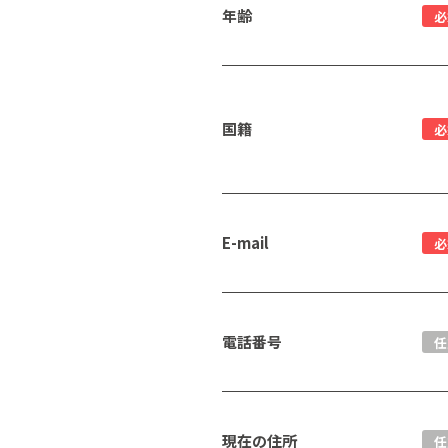
年齢
必
国籍
必
E-mail
必
電話番号
任
現在の住所
任