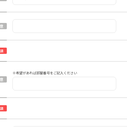
意
須
※希望があれば部屋番号をご記入ください
意
須