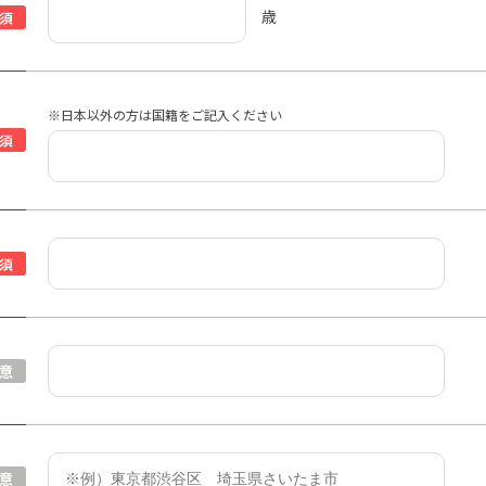
歳
須
※日本以外の方は国籍をご記入ください
須
須
意
意