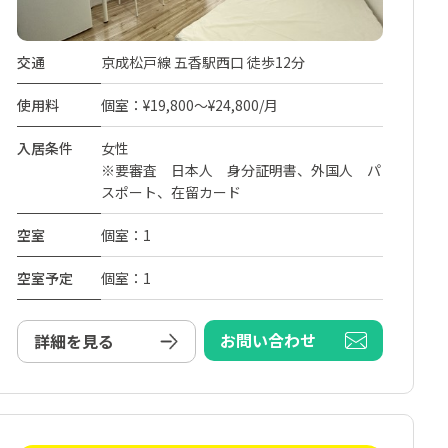
交通
京成松戸線 五香駅西口 徒歩12分
使用料
個室：¥19,800～¥24,800/月
入居条件
女性
※要審査 日本人 身分証明書、外国人 パ
スポート、在留カード
空室
個室：1
空室予定
個室：1
お問い合わせ
詳細を見る