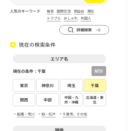
人気のキーワード
格安
国際交流
世田谷
港区
トラブル
おしゃれ
外国人
詳細検索
現在の検索条件
エリア名
解除
現在の条件：千葉
東京
神奈川
埼玉
千葉
中国・九
北海道・東
関西
中部
州・沖縄
北
・
・
・
船橋・市川
柏・松戸
千葉市、その他
特徴