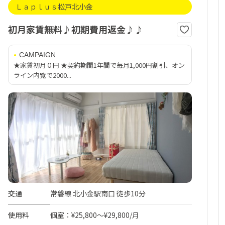
Ｌａｐｌｕｓ松戸北小金
初月家賃無料♪初期費用返金♪♪
CAMPAIGN
★家賃初月０円 ★契約期間1年間で毎月1,000円割引、オン
ライン内覧で2000...
交通
常磐線 北小金駅南口 徒歩10分
使用料
個室：¥25,800～¥29,800/月