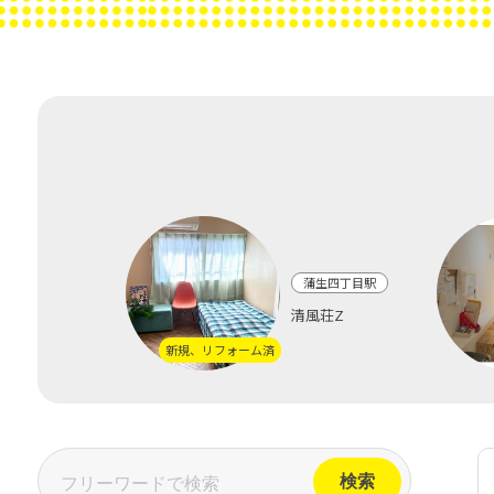
蒲生四丁目駅
清風荘Z
新規、リフォーム済