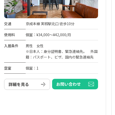
交通
京成本線 実籾駅北口 徒歩10分
使用料
個室：¥34,000～¥42,000/月
入居条件
男性 女性
※日本人：身分証明書、緊急連絡先。 外国
籍：パスポート、ビザ、国内の緊急連絡先
空室
個室：1
お問い合わせ
詳細を見る