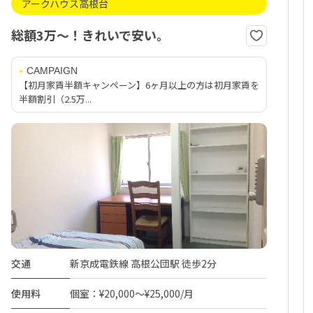
アークハウス高根台
総額3万～！きれいで安い。
CAMPAIGN
【初月家賃半額キャンペーン】6ヶ月以上の方は初月家賃を
半額割引（2.5万...
交通
新京成電鉄線 高根公団駅 徒歩2分
使用料
個室：¥20,000～¥25,000/月