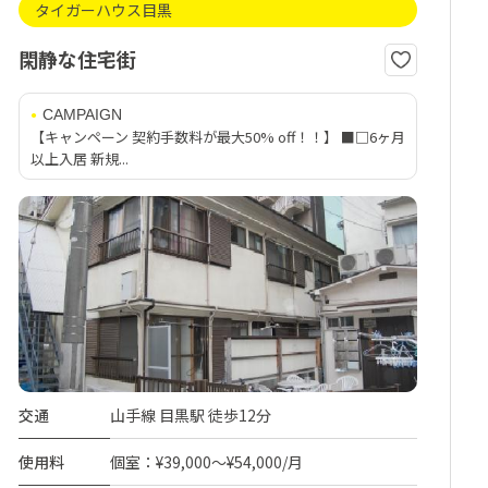
タイガーハウス目黒
閑静な住宅街
CAMPAIGN
【キャンペーン 契約手数料が最大50% off！！】 ■□6ヶ月
以上入居 新規...
交通
山手線 目黒駅 徒歩12分
使用料
個室：¥39,000～¥54,000/月