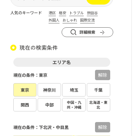
人気のキーワード
港区
格安
トラブル
世田谷
外国人
おしゃれ
国際交流
詳細検索
現在の検索条件
エリア名
解除
現在の条件：東京
東京
神奈川
埼玉
千葉
中国・九
北海道・東
関西
中部
州・沖縄
北
解除
現在の条件：下北沢・中目黒