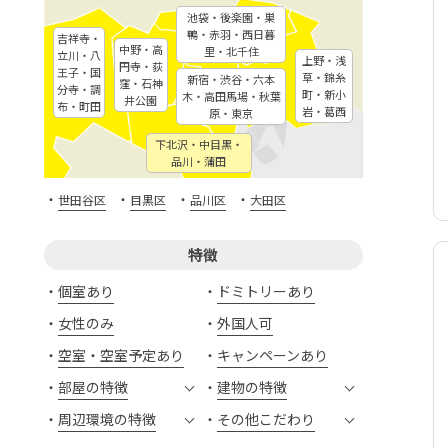
池袋・後楽園・巣
鴨・赤羽・西日暮
吉祥寺・
中野・高
里・北千住
立川・八
上野・浅
円寺・荻
王子・国
草・錦糸
新宿・渋谷・六本
窪・石神
分寺・調
町・新小
木・高田馬場・秋葉
井公園
布・町田
岩・葛西
原・東京
下北沢・中目黒・
品川・蒲田
・
・
・
・
世田谷区
目黒区
品川区
大田区
特徴
個室あり
ドミトリーあり
女性のみ
外国人可
空室・空室予定あり
キャンペーンあり
部屋の特徴
建物の特徴
周辺環境の特徴
その他こだわり