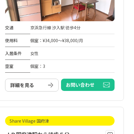
交通
京浜急行線 汐入駅 徒歩4分
使用料
個室：¥34,000～¥38,000/月
入居条件
女性
空室
個室：3
お問い合わせ
詳細を見る
Share Village 国府津