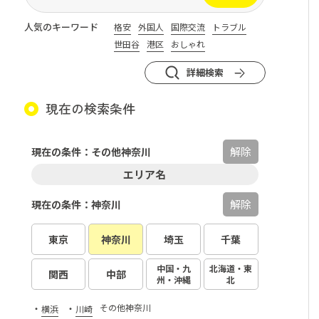
人気のキーワード
格安
外国人
国際交流
トラブル
世田谷
港区
おしゃれ
詳細検索
現在の検索条件
解除
現在の条件：その他神奈川
エリア名
解除
現在の条件：神奈川
東京
神奈川
埼玉
千葉
中国・九
北海道・東
関西
中部
州・沖縄
北
・
・
その他神奈川
横浜
川崎