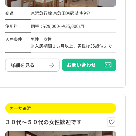
交通
京浜急行線 京急田浦駅 徒歩9分
使用料
個室：¥29,000～¥35,000/月
入居条件
男性 女性
※入居期間３ヵ月以上、男性は35歳位まで
お問い合わせ
詳細を見る
カーサ追浜
３０代〜５０代の女性歓迎です