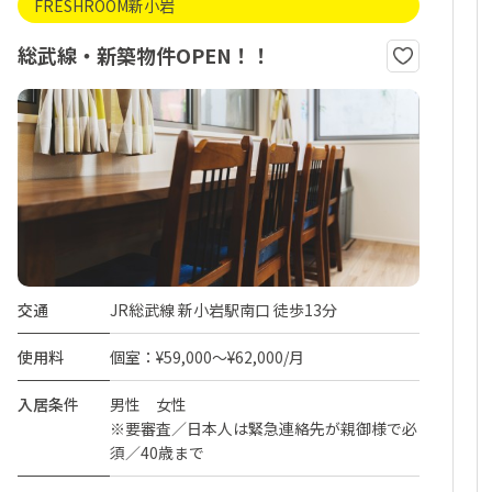
FRESHROOM新小岩
総武線・新築物件OPEN！！
交通
JR総武線 新小岩駅南口 徒歩13分
使用料
個室：¥59,000～¥62,000/月
入居条件
男性 女性
※要審査／日本人は緊急連絡先が親御様で必
須／40歳まで