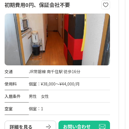
初期費用0円、保証会社不要
交通
JR常磐線 南千住駅 徒歩16分
使用料
個室：¥38,000～¥44,000/月
入居条件
男性 女性
空室
個室：1
お問い合わせ
詳細を見る