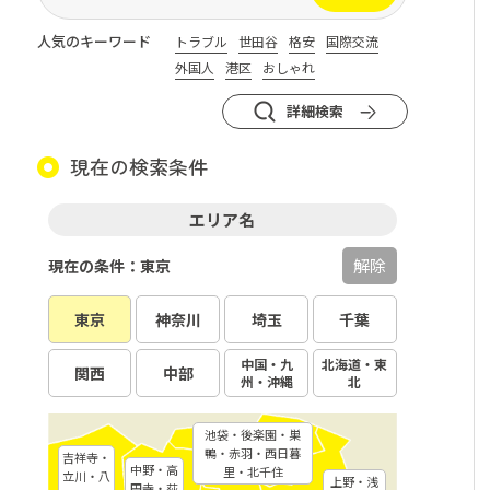
人気のキーワード
トラブル
世田谷
格安
国際交流
外国人
港区
おしゃれ
詳細検索
現在の検索条件
エリア名
解除
現在の条件：東京
東京
神奈川
埼玉
千葉
中国・九
北海道・東
関西
中部
州・沖縄
北
池袋・後楽園・巣
鴨・赤羽・西日暮
吉祥寺・
中野・高
里・北千住
立川・八
上野・浅
円寺・荻