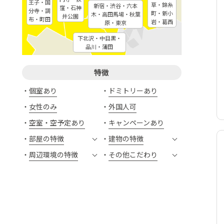
王子・国
草・錦糸
新宿・渋谷・六本
窪・石神
分寺・調
町・新小
木・高田馬場・秋葉
井公園
布・町田
岩・葛西
原・東京
下北沢・中目黒・
品川・蒲田
特徴
個室あり
ドミトリーあり
女性のみ
外国人可
空室・空予定あり
キャンペーンあり
部屋の特徴
建物の特徴
周辺環境の特徴
その他こだわり