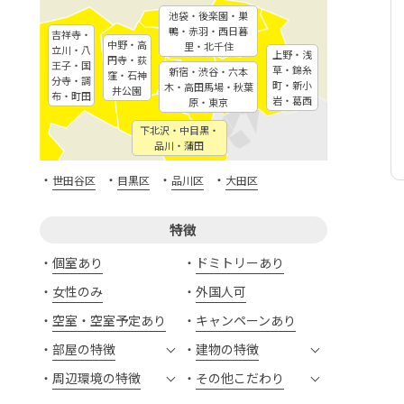
池袋・後楽園・巣
鴨・赤羽・西日暮
吉祥寺・
中野・高
里・北千住
立川・八
上野・浅
円寺・荻
王子・国
草・錦糸
新宿・渋谷・六本
窪・石神
分寺・調
町・新小
木・高田馬場・秋葉
井公園
布・町田
岩・葛西
原・東京
下北沢・中目黒・
品川・蒲田
・
・
・
・
世田谷区
目黒区
品川区
大田区
特徴
個室あり
ドミトリーあり
女性のみ
外国人可
空室・空室予定あり
キャンペーンあり
部屋の特徴
建物の特徴
周辺環境の特徴
その他こだわり