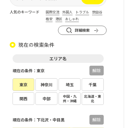
人気のキーワード
国際交流
外国人
トラブル
世田谷
格安
港区
おしゃれ
詳細検索
現在の検索条件
エリア名
解除
現在の条件：東京
東京
神奈川
埼玉
千葉
中国・九
北海道・東
関西
中部
州・沖縄
北
解除
現在の条件：下北沢・中目黒