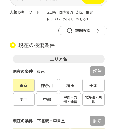
人気のキーワード
世田谷
国際交流
港区
格安
トラブル
外国人
おしゃれ
詳細検索
現在の検索条件
エリア名
解除
現在の条件：東京
東京
神奈川
埼玉
千葉
中国・九
北海道・東
関西
中部
州・沖縄
北
解除
現在の条件：下北沢・中目黒