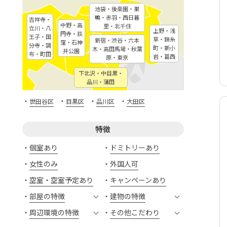
池袋・後楽園・巣
鴨・赤羽・西日暮
吉祥寺・
中野・高
里・北千住
立川・八
上野・浅
円寺・荻
王子・国
草・錦糸
新宿・渋谷・六本
窪・石神
分寺・調
町・新小
木・高田馬場・秋葉
井公園
布・町田
岩・葛西
原・東京
下北沢・中目黒・
品川・蒲田
・
・
・
・
世田谷区
目黒区
品川区
大田区
特徴
個室あり
ドミトリーあり
女性のみ
外国人可
空室・空室予定あり
キャンペーンあり
部屋の特徴
建物の特徴
周辺環境の特徴
その他こだわり