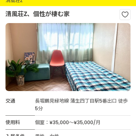
清風荘Z
清風荘Z、個性が棲む家
交通
長堀鶴見緑地線 蒲生四丁目駅5番出口 徒歩
5分
使用料
個室：¥35,000～¥35,000/月