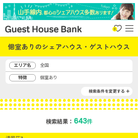
0
個室ありのシェアハウス・ゲストハウス
エリア名
全国
特徴
個室あり
検索条件を変更する
643
検索結果：
件