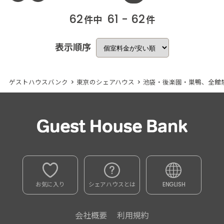
62
61 - 62
件中
件
表示順序
ゲストハウスバンク
>
東京のシェアハウス
>
池袋・後楽園・巣鴨、全館
お気に入り
シェアハウスとは
ENGLISH
会社概要
利用規約