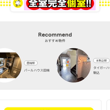
Recommend
おすすめ物件
本駒込駅
田端駅
タイガーハ
パールハウス田端
駒込