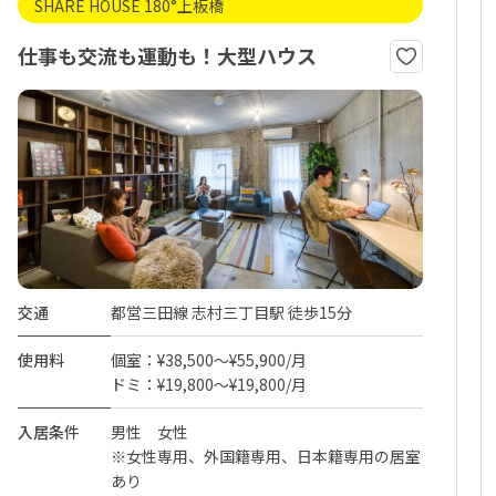
SHARE HOUSE 180°上板橋
仕事も交流も運動も！大型ハウス
交通
都営三田線 志村三丁目駅 徒歩15分
使用料
個室：¥38,500～¥55,900/月
ドミ：¥19,800～¥19,800/月
入居条件
男性 女性
※女性専用、外国籍専用、日本籍専用の居室
あり