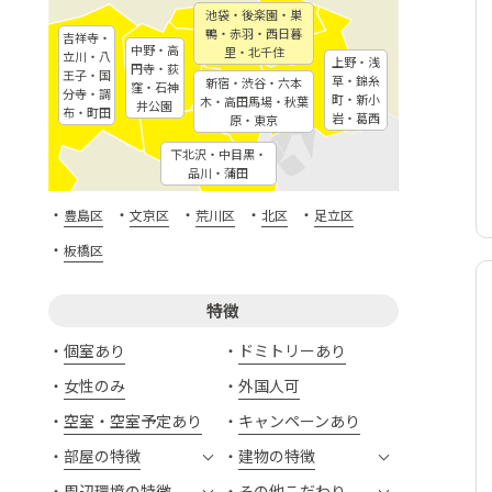
池袋・後楽園・巣
鴨・赤羽・西日暮
吉祥寺・
中野・高
里・北千住
立川・八
上野・浅
円寺・荻
王子・国
草・錦糸
新宿・渋谷・六本
窪・石神
分寺・調
町・新小
木・高田馬場・秋葉
井公園
布・町田
岩・葛西
原・東京
下北沢・中目黒・
品川・蒲田
・
・
・
・
・
豊島区
文京区
荒川区
北区
足立区
・
板橋区
特徴
個室あり
ドミトリーあり
女性のみ
外国人可
空室・空室予定あり
キャンペーンあり
部屋の特徴
建物の特徴
周辺環境の特徴
その他こだわり