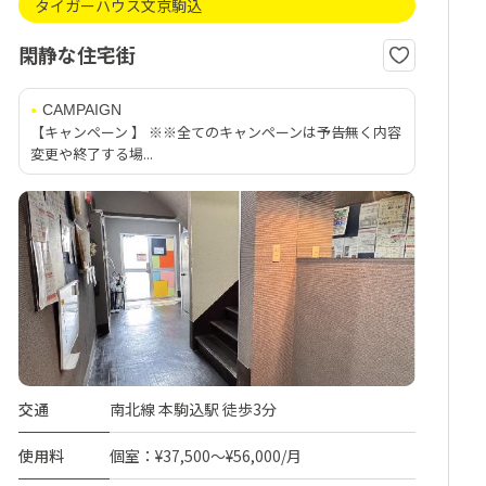
タイガーハウス文京駒込
閑静な住宅街
CAMPAIGN
【キャンペーン 】 ※※全てのキャンペーンは予告無く内容
変更や終了する場...
交通
南北線 本駒込駅 徒歩3分
使用料
個室：¥37,500～¥56,000/月