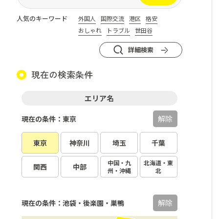
人気のキーワード
外国人
国際交流
港区
格安
おしゃれ
トラブル
世田谷
詳細検索
現在の検索条件
エリア名
解除
現在の条件：東京
東京
神奈川
埼玉
千葉
中国・九
北海道・東
関西
中部
州・沖縄
北
解除
現在の条件：池袋・後楽園・巣鴨