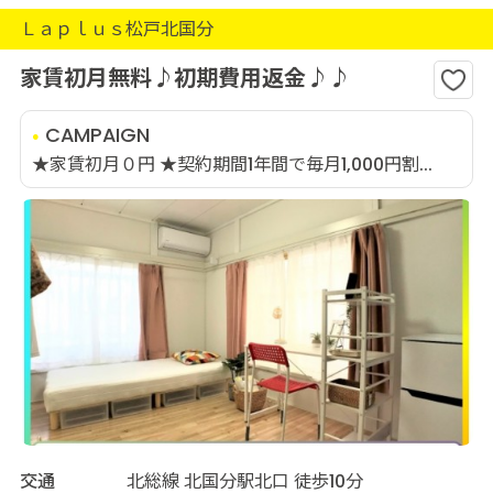
Ｌａｐｌｕｓ松戸北国分
家賃初月無料♪初期費用返金♪♪
CAMPAIGN
★家賃初月０円 ★契約期間1年間で毎月1,000円割...
交通
北総線 北国分駅北口 徒歩10分