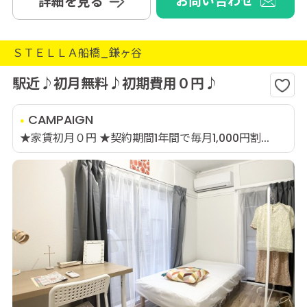
お問い合わせ
詳細を見る
ＳＴＥＬＬＡ船橋_鎌ヶ谷
駅近♪初月無料♪初期費用０円♪
CAMPAIGN
★家賃初月０円 ★契約期間1年間で毎月1,000円割...