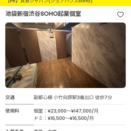
【PR】賃貸ジャパン(シェアハウスsoho)
池袋新宿渋谷SOHO起業個室
交通
副都心線 小竹向原駅3番出口 徒歩7分
使用料
個室：¥23,000～¥147,000/月
ドミ：¥16,500～¥16,500/月