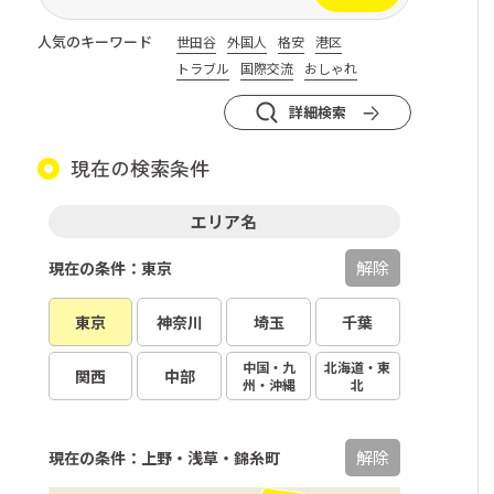
人気のキーワード
世田谷
外国人
格安
港区
トラブル
国際交流
おしゃれ
詳細検索
現在の検索条件
エリア名
解除
現在の条件：東京
東京
神奈川
埼玉
千葉
中国・九
北海道・東
関西
中部
州・沖縄
北
解除
現在の条件：上野・浅草・錦糸町