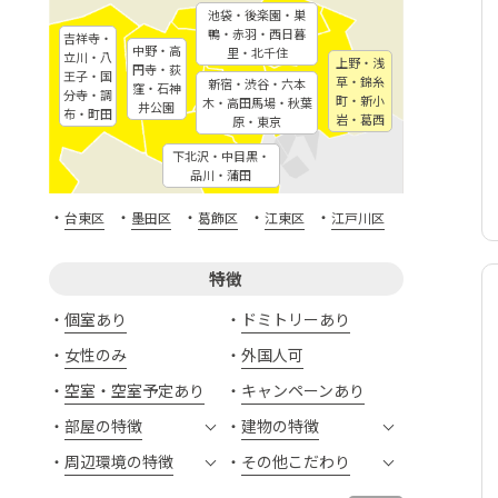
池袋・後楽園・巣
鴨・赤羽・西日暮
吉祥寺・
中野・高
里・北千住
立川・八
上野・浅
円寺・荻
王子・国
草・錦糸
新宿・渋谷・六本
窪・石神
分寺・調
町・新小
木・高田馬場・秋葉
井公園
布・町田
岩・葛西
原・東京
下北沢・中目黒・
品川・蒲田
・
・
・
・
・
台東区
墨田区
葛飾区
江東区
江戸川区
特徴
個室あり
ドミトリーあり
女性のみ
外国人可
空室・空室予定あり
キャンペーンあり
部屋の特徴
建物の特徴
周辺環境の特徴
その他こだわり