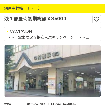
練馬中村橋（Ｔ・Ｈ）
残１部屋☆初期総額￥85000
CAMPAIGN
～～ 空室限定☆格安入居キャンペーン ～～ ...
交通
西武池袋線 中村橋駅 徒歩5分