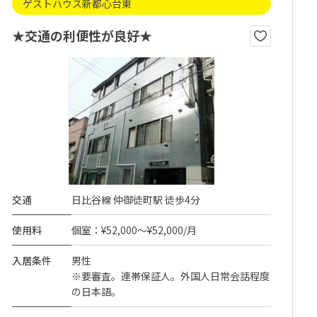
ゲストハウス新都心台東
★交通の利便性が良好★
交通
日比谷線 仲御徒町駅 徒歩4分
使用料
個室：¥52,000～¥52,000/月
入居条件
男性
※要審査。連帯保証人。外国人日常会話程度
の日本語。