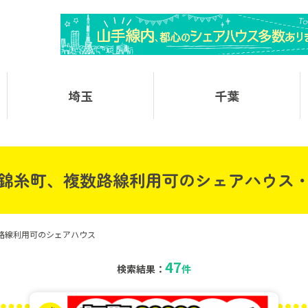
埼玉
千葉
錦糸町、複数路線利用可のシェアハウス
路線利用可のシェアハウス
47
検索結果：
件