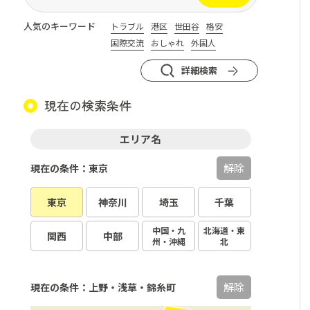
人気のキーワード
トラブル
港区
世田谷
格安
国際交流
おしゃれ
外国人
詳細検索
現在の検索条件
エリア名
解除
現在の条件：東京
東京
神奈川
埼玉
千葉
中国・九
北海道・東
関西
中部
州・沖縄
北
解除
現在の条件：上野・浅草・錦糸町