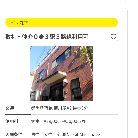
Ｋ’ｚ森下
敷礼・仲介０◆３駅３路線利用可
交通
都営新宿線 菊川駅A2 徒歩3分
使用料
個室：¥39,000～¥50,000/月
入居条件
男性 女性 外国人不可 Must have