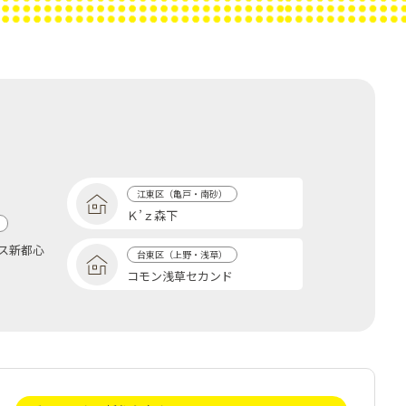
江東区（亀戸・南砂）
Ｋ’ｚ森下
ス新都心
台東区（上野・浅草）
コモン浅草セカンド