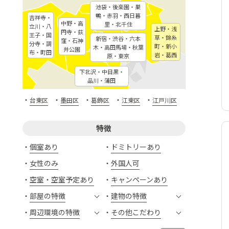
池袋・後楽園・巣
鴨・赤羽・西日暮
吉祥寺・
中野・高
里・北千住
立川・八
上野・浅
円寺・荻
王子・国
草・錦糸
新宿・渋谷・六本
窪・石神
分寺・調
町・新小
木・高田馬場・秋葉
井公園
布・町田
岩・葛西
原・東京
下北沢・中目黒・
品川・蒲田
・
・
・
・
・
台東区
墨田区
葛飾区
江東区
江戸川区
特徴
個室あり
ドミトリーあり
女性のみ
外国人可
空室・空室予定あり
キャンペーンあり
部屋の特徴
建物の特徴
周辺環境の特徴
その他こだわり