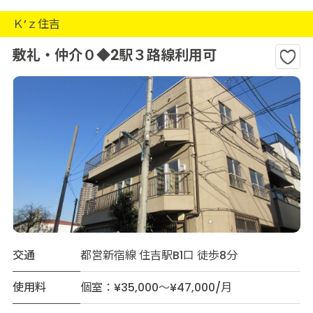
Ｋ’ｚ住吉
敷礼・仲介０◆2駅３路線利用可
交通
都営新宿線 住吉駅B1口 徒歩8分
使用料
個室：¥35,000～¥47,000/月