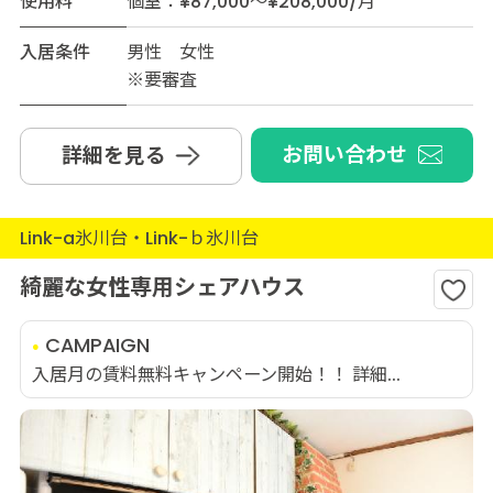
使用料
個室：¥87,000～¥208,000/月
入居条件
男性 女性
※要審査
お問い合わせ
詳細を見る
Link-a氷川台・Link-ｂ氷川台
綺麗な女性専用シェアハウス
CAMPAIGN
入居月の賃料無料キャンペーン開始！！ 詳細...