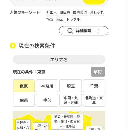
人気のキーワード
外国人
世田谷
国際交流
おしゃれ
格安
港区
トラブル
詳細検索
現在の検索条件
エリア名
解除
現在の条件：東京
東京
神奈川
埼玉
千葉
中国・九
北海道・東
関西
中部
州・沖縄
北
池袋・後楽園・巣
鴨・赤羽・西日暮
吉祥寺・
中野・高
里・北千住
立川・八
上野・浅