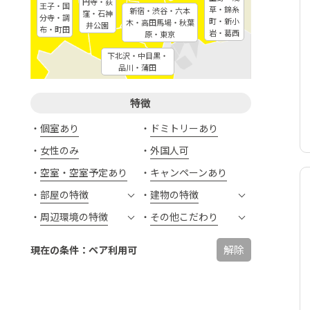
円寺・荻
王子・国
草・錦糸
新宿・渋谷・六本
窪・石神
分寺・調
町・新小
木・高田馬場・秋葉
井公園
布・町田
岩・葛西
原・東京
下北沢・中目黒・
品川・蒲田
特徴
個室あり
ドミトリーあり
女性のみ
外国人可
空室・空室予定あり
キャンペーンあり
部屋の特徴
建物の特徴
周辺環境の特徴
その他こだわり
解除
現在の条件：ペア利用可